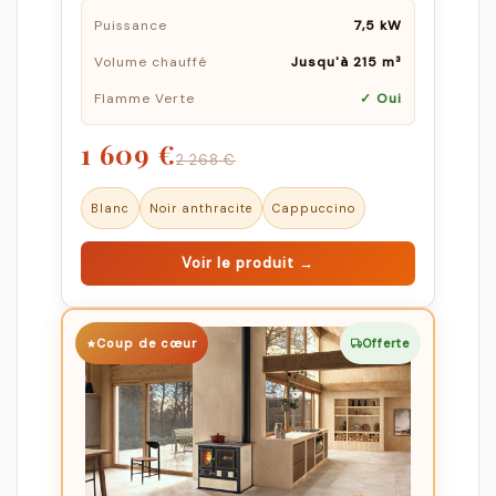
Puissance
7,5 kW
Volume chauffé
Jusqu'à 215 m³
Flamme Verte
✓ Oui
1 609 €
2 268 €
Blanc
Noir anthracite
Cappuccino
Voir le produit →
Coup de cœur
Offerte