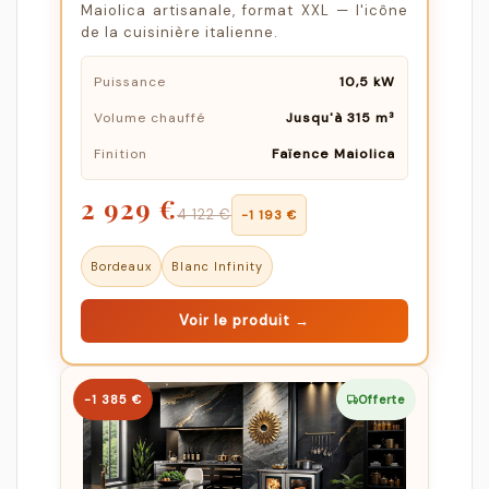
Maiolica artisanale, format XXL — l'icône
de la cuisinière italienne.
Puissance
10,5 kW
Volume chauffé
Jusqu'à 315 m³
Finition
Faïence Maiolica
2 929 €
4 122 €
−1 193 €
Bordeaux
Blanc Infinity
Voir le produit →
−1 385 €
Offerte