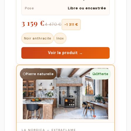
Pose
Libre ou encastrée
3 159 €
4 470 €
−1 311 €
Noir anthracite
Inox
Voir le produit →
Pierre naturelle
Offerte
LA NORDICA — EXTRAFLAME