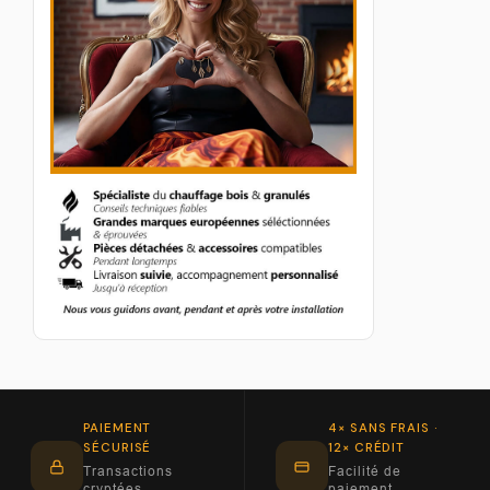
PAIEMENT
4× SANS FRAIS ·
SÉCURISÉ
12× CRÉDIT
Transactions
Facilité de
cryptées
paiement