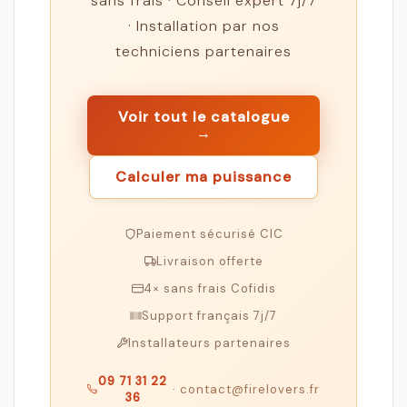
sans frais · Conseil expert 7j/7
· Installation par nos
techniciens partenaires
Voir tout le catalogue
→
Calculer ma puissance
Paiement sécurisé CIC
Livraison offerte
4× sans frais Cofidis
Support français 7j/7
Installateurs partenaires
09 71 31 22
·
contact@firelovers.fr
36