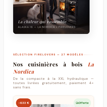
La chaleur qui rassemble
ALASKA.16 — LA NORDICA × FIRELOVERS
SÉLECTION FIRELOVERS — 27 MODÈLES
Nos cuisinières à bois
La
Nordica
De la compacte à la XXL hydraulique —
toutes livrées gratuitement, paiement 4×
sans frais.
−633 €
Offerte