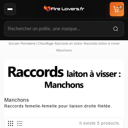
0
Accueil
Plomberie | Chauffage
Raccords en laiton
Raccords laiton à visser
Manchons
Manchons
Raccords femelle-femelle pour liaison droite filetée.
Il existe 5 products.