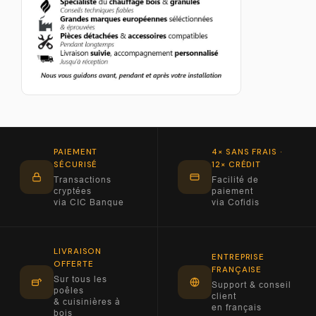
PAIEMENT
4× SANS FRAIS ·
SÉCURISÉ
12× CRÉDIT
Transactions
Facilité de
cryptées
paiement
via CIC Banque
via Cofidis
LIVRAISON
ENTREPRISE
OFFERTE
FRANÇAISE
Sur tous les
Support & conseil
poêles
client
& cuisinières à
en français
bois