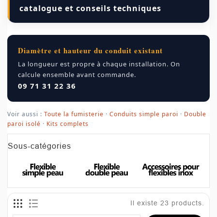
catalogue et conseils techniques
Diamètre et hauteur du conduit existant
La longueur est propre à chaque installation. On
calcule ensemble avant commande.
09 71 31 22 36
Voir aussi :
Toute la fumisterie
·
Conduits simple paroi
·
Double
paroi isolé
·
Kits complets
Sous-catégories
Il existe 23 products.