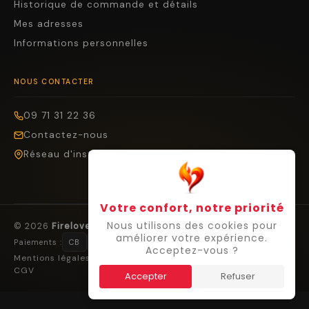
Historique de commande et détails
Mes adresses
Informations personnelles
NOUS CONTACTER
09 71 31 22 36
Contactez-nous
Réseau d'installateurs
Votre confort, notre priorité
Nous utilisons des cookies pour
© 2026
Firelovers
— Tous droits réservés.
améliorer votre expérience.
Paiements :
CB
Visa
Mastercard
Cofidis
Virement
Acceptez-vous ?
Mentions légales
Confidentialité
Cookies
Droit de rétractation
CGV
Accepter
Refuser