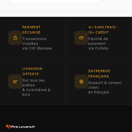
PAIEMENT
4× SANS FRAIS ·
SÉCURISÉ
12× CRÉDIT
Transactions
Facilité de
cryptées
paiement
via CIC Banque
via Cofidis
LIVRAISON
ENTREPRISE
OFFERTE
FRANÇAISE
Sur tous les
Support & conseil
poêles
client
& cuisinières à
en français
bois