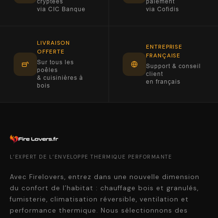
cryptées
paiement
via CIC Banque
via Cofidis
LIVRAISON
ENTREPRISE
OFFERTE
FRANÇAISE
Sur tous les
Support & conseil
poêles
client
& cuisinières à
en français
bois
L’EXPERT DE L’ENVELOPPE THERMIQUE PERFORMANTE
Avec Firelovers, entrez dans une nouvelle dimension
du confort de l’habitat : chauffage bois et granulés,
fumisterie, climatisation réversible, ventilation et
performance thermique. Nous sélectionnons des