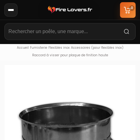
0
Accueil
Fumisterie
Flexibles inox
Accessoires (pour flexibles inox)
Raccord à visser pour plaque de finition haute