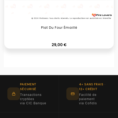
Plat Du Four Émaillé
Prix
29,00 €
PAIEMENT
4× SANS FRAIS ·
SÉCURISÉ
12× CRÉDIT
Transactions
Facilité de
cryptées
paiement
via CIC Banque
via Cofidis