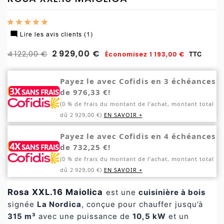

Lire les avis clients (1)
2 929,00 €
4 122,00 €
Économisez 1 193,00 €
TTC
Payez le avec Cofidis en 3 échéances
de 976,33 €!
(0 % de frais du montant de l’achat, montant total
dû 2 929,00 €)
EN SAVOIR +
Payez le avec Cofidis en 4 échéances
de 732,25 €!
(0 % de frais du montant de l’achat, montant total
dû 2 929,00 €)
EN SAVOIR +
Rosa XXL.16 Maiolica
est une
cuisinière à bois
signée
La Nordica
, conçue pour chauffer jusqu’à
315 m³
avec une puissance de
10,5 kW
et un