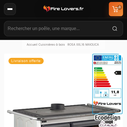
0
Accueil
Cuisinières à bois
ROSA XXL.16 MAIOLICA
Livraison offerte