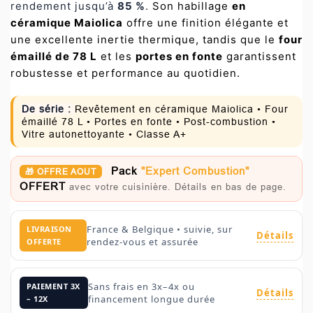
rendement jusqu’à
85 %
.
Son habillage
en
céramique Maiolica
offre une finition élégante et
une excellente inertie thermique, tandis que le
four
émaillé de 78 L
et les
portes en fonte
garantissent
robustesse et performance au quotidien.
De série :
Revêtement en céramique Maiolica • Four
émaillé 78 L • Portes en fonte • Post-combustion •
Vitre autonettoyante • Classe A+
Pack
"Expert Combustion"
🎁 OFFRE AOUT
OFFERT
avec votre cuisinière. Détails en bas de page.
France & Belgique • suivie, sur
LIVRAISON
Détails
rendez-vous et assurée
OFFERTE
Sans frais en 3x–4x ou
PAIEMENT 3X
Détails
financement longue durée
– 12X