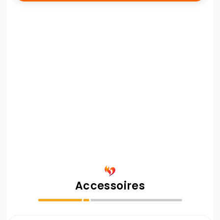
Alain B
20/02/2025
Puissante et efficace, mais prévoyez du renfort !
Très heureux de ma nouvelle cuisinière Rosa XL, qui
remplace avantageusement mon ancienne cuisinière
en fin de vie. Si j’avais su, j’aurais peut-être pris un
modèle un peu moins puissant, car elle chauffe du
tonnerre ! Mais à part ça, c’est un appareil fabuleux,
robuste et bien conçu. Par contre, un conseil :
prévoyez du renfort pour la livraison, elle pèse plus
de 200 kg !
Accessoires