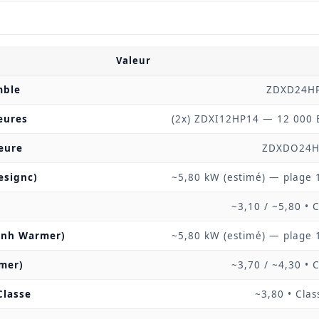
Valeur
mble
ZDXD24H
ieures
(2x) ZDXI12HP14 — 12 000 
ieure
ZDXDO24H
esignc)
~5,80 kW (estimé) — plage 
~3,10 / ~5,80 •
gnh Warmer)
~5,80 kW (estimé) — plage 
mer)
~3,70 / ~4,30 •
Classe
~3,80 • Cla