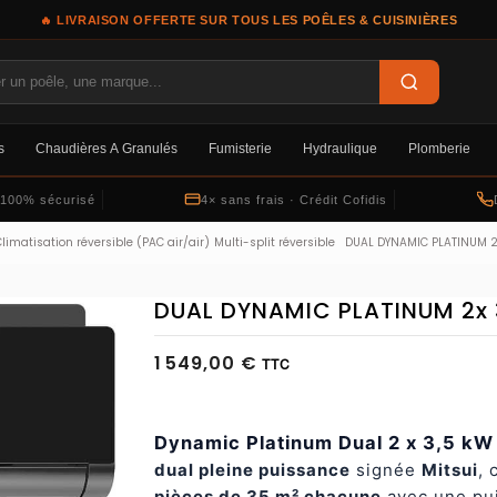
🔥 LIVRAISON OFFERTE SUR TOUS LES POÊLES & CUISINIÈRES
s
Chaudières À Granulés
Fumisterie
Hydraulique
Plomberie
 100% sécurisé
4× sans frais · Crédit Cofidis
limatisation réversible (PAC air/air)
Multi-split réversible
DUAL DYNAMIC PLATINUM 2
DUAL DYNAMIC PLATINUM 2x 
1 549,00 €
TTC
Dynamic Platinum Dual 2 x 3,5 kW
dual pleine puissance
signée
Mitsui
, 
pièces de 35 m² chacune
avec une pu