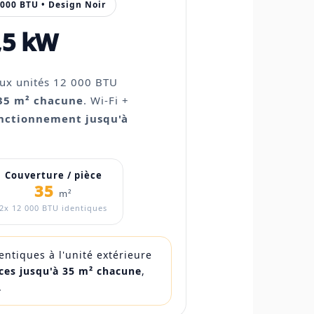
 000 BTU • Design Noir
,5 kW
ux unités 12 000 BTU
 35 m² chacune
. Wi-Fi +
nctionnement jusqu'à
Couverture / pièce
35
m²
2x 12 000 BTU identiques
ntiques à l'unité extérieure
ces jusqu'à 35 m² chacune
,
.