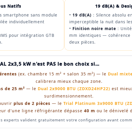
us Natifs
19 dB(A) & Des
is smartphone sans module
•
19 dB(A)
: Silence absolu e
ôlée individuellement
imperceptible la nuit dans l
•
Finition noire mate
: Unité
BMS pour intégration GTB
mm identiques — cohérence e
n.
deux pièces.
 2x3,5 kW n'est PAS le bon choix si…
férentes
(ex. chambre 15 m² + salon 35 m²) — le
Dual mixt
calibrera mieux chaque zone.
s de 25 m²
— le
Dual 2x9000 BTU (ZDXD24HP22)
est mieux
surdimensionnement.
ouvrir
plus de 2 pièces
— le
Trial Platinum 3x9000 BTU (
eur d'une ligne réfrigérante dépasse
40 m
ou le dénivelé 
s experts valident gratuitement votre configuration avant com