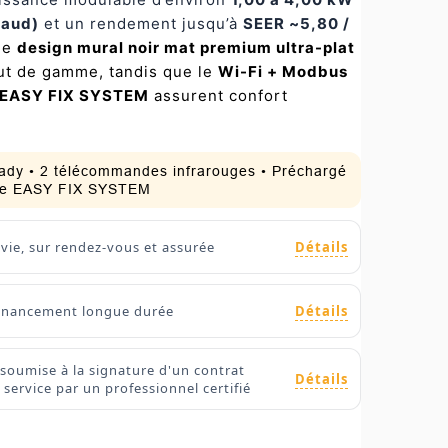
haud)
et un rendement jusqu’à
SEER ~5,80 /
ge
design mural noir mat premium ultra-plat
aut de gamme, tandis que le
Wi-Fi + Modbus
 EASY FIX SYSTEM
assurent confort
.
ready • 2 télécommandes infrarouges • Préchargé
yage EASY FIX SYSTEM
Détails
ivie, sur rendez-vous et assurée
Détails
 financement longue durée
 soumise à la signature d'un contrat
Détails
service par un professionnel certifié