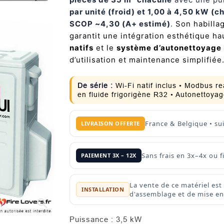
par unité (froid) et 1,00 à 4,50 kW (c
SCOP ~4,30 (A+ estimé)
.
Son habilla
garantit une intégration esthétique h
natifs
et le
système d’autonettoyage
d’utilisation et maintenance simplifiée
De série :
Wi-Fi natif inclus • Modbus 
en fluide frigorigène R32 • Autonetto
France & Belgique • su
LIVRAISON OFFERTE
Sans frais en 3x–4x ou
PAIEMENT 3X – 12X
La vente de ce matériel est
INSTALLATION
d'assemblage et de mise en 
search
Puissance : 3,5 kW