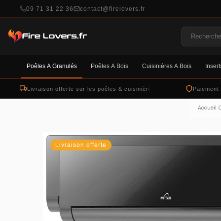
09 71 31 22 36
contact@firelovers.fr
Poêles À Granulés
Poêles À Bois
Cuisinières À Bois
Insert
Livraison offerte sur les poêles & cuisinières
Paiement
Accueil
C
Livraison offerte