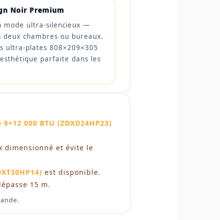
ign Noir Premium
n mode ultra-silencieux —
es deux chambres ou bureaux.
s ultra-plates 808×209×305
sthétique parfaite dans les
e 9+12 000 BTU (ZDXD24HP23)
 dimensionné et évite le
ZDXT30HP14)
est disponible.
dépasse 15 m.
mande.