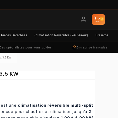
0
Pièces Détachées
Climatisation Réversible (PAC Air/air)
Braseros
Des spécialistes pour vous guider
Entreprise française
x 3,5 KW
3,5 KW
est une
climatisation réversible multi-split
conçue pour chauffer et climatiser jusqu’à
2
issance modulable d’environ
1,00 à 4,00 kW