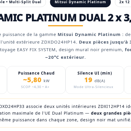
le • Multi-Split Dual
Mitsui Dynamic Platinum
2x 12
MIC PLATINUM DUAL 2 x 3
ine puissance de la gamme
Mitsui Dynamic Platinum
: de
r l'unité extérieure ZDXDO24HP14.
Deux pièces jusqu'à
ttoyage EASY FIX SYSTEM, design mural noir premium,
fo
−20°C extérieur
.
Puissance Chaud
Silence UI (min)
~5,80
19
kW
dB(A)
SCOP ~4,30 • A+
Mode Ultra-Silencieux
DXD24HP33 associe deux unités intérieures ZDXI12HP14 ide
ation maximale de l'UE Dual Platinum —
deux grandes piè
même puissance dans chaque zone, design noir mat unifié