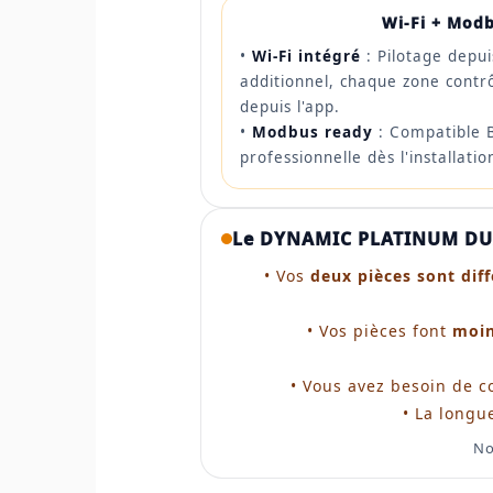
Wi-Fi + Modb
•
Wi-Fi intégré
: Pilotage depu
additionnel, chaque zone contr
depuis l'app.
•
Modbus ready
: Compatible 
professionnelle dès l'installatio
Le DYNAMIC PLATINUM DUAL
• Vos
deux pièces sont dif
• Vos pièces font
moin
• Vous avez besoin de c
• La longu
No