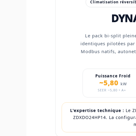
Climatisation réversib
DYNA
Le pack bi-split ple
identiques pilotées pa
Modbus natifs, autone
Puissance Froid
~5,80
kW
SEER ~5,80 • A+
L'expertise technique :
Le Z
ZDXDO24HP14. La configur