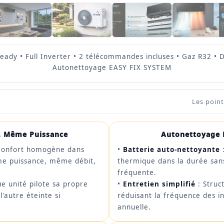
 ready • Full Inverter • 2 télécommandes incluses • Gaz R32 •
Autonettoyage EASY FIX SYSTEM
Les point
, Même Puissance
Autonettoyage 
Confort homogène dans
•
Batterie auto-nettoyante
:
me puissance, même débit,
thermique dans la durée san
fréquente.
e unité pilote sa propre
•
Entretien simplifié
: Struc
'autre éteinte si
réduisant la fréquence des 
annuelle.