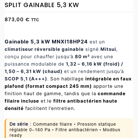
SPLIT GAINABLE 5,3 KW
873,00 €
TTC
Gainable 5,3 kW MNXI18HP24
est un
climatiseur réversible gainable
signé
Mitsui
,
conçu pour chauffer jusqu’à
80 m²
avec une
puissance modulable de
1,32 – 6,16 kW (froid) /
1,50 – 6,31 kW (chaud)
et un rendement jusqu’à
SCOP 5,1 (A+++)
.
Son habillage
intégrable en faux
plafond (format compact 245 mm)
apporte une
finition haut de gamme, tandis que la
commande
filaire incluse
et le
filtre antibactérien haute
densité
facilitent l’entretien.
De série :
Commande filaire • Pression statique
réglable 0–160 Pa • Filtre antibactérien • Modbus
ready