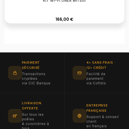
KIT WI-FI LINEA MITSUI
Prix
166,00 €
PAIEMENT
4× SANS FRAIS ·
SÉCURISÉ
12× CRÉDIT
Transactions
Facilité de
cryptées
paiement
via CIC Banque
via Cofidis
LIVRAISON
ENTREPRISE
OFFERTE
FRANÇAISE
Sur tous les
Support & conseil
poêles
client
& cuisinières à
en français
bois