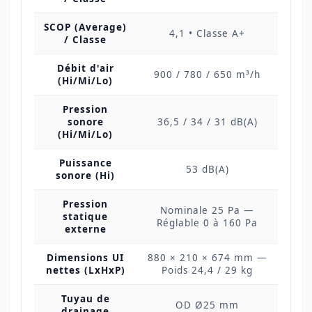
SCOP (Average)
4,1 • Classe A+
/ Classe
Débit d'air
900 / 780 / 650 m³/h
(Hi/Mi/Lo)
Pression
sonore
36,5 / 34 / 31 dB(A)
(Hi/Mi/Lo)
Puissance
53 dB(A)
sonore (Hi)
Pression
Nominale 25 Pa —
statique
Réglable 0 à 160 Pa
externe
Dimensions UI
880 × 210 × 674 mm —
nettes (LxHxP)
Poids 24,4 / 29 kg
Tuyau de
OD Ø25 mm
drainage