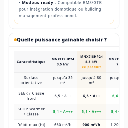
•
Modbus ready
: Compatible BMS/GTB
pour intégration domotique ou building
management professionnel.
Quelle puissance gainable choisir ?
MNXI18HP24
MNXI12HP24
MNXI24HP
Caractéristique
5,3 kW
3,5 kW
7 kW
ce produit
Surface
jusqu'à 35
jusqu'à 80
jusqu'à 1
orientative
m²
m²
m²
SEER / Classe
6,5 • A++
6,5 • A++
6,6 • A+
froid
SCOP Warmer
5,1 • A+++
5,1 • A+++
5,4 • A+
/ Classe
Débit max (Hi)
660 m³/h
900 m³/h
1 200 m³