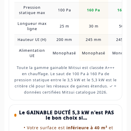
Pression
100 Pa
160 Pa
160 Pa
statique max
Longueur max
25 m
30 m
50 m
ligne
Hauteur UI (H)
200 mm
245 mm
245 m
Alimentation
Monophasé
Monophasé
Monopha
UE
Toute la gamme gainable Mitsui est classée A+++
en chauffage. Le saut de 100 Pa à 160 Pa de
pression statique entre le 3,5 kW et le 5,3 kW est le
critère clé pour les réseaux de gaines étendus. ✓ =
données certifiées Mitsui catalogue 2026.
Le GAINABLE DUCTÉ 5,3 kW n'est PAS
le bon choix si…
• Votre surface est
inférieure à 40 m²
et