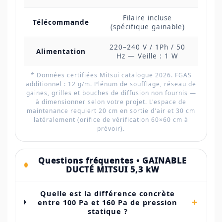
Filaire incluse
Télécommande
(spécifique gainable)
220–240 V / 1Ph / 50
Alimentation
Hz — Veille : 1 W
* Données certifiées Mitsui catalogue 2026. FGAS
additionnel : 12 g/m. Plénum de soufflage, réseau de
gaines, grilles et bouches de diffusion non fournis —
à dimensionner selon votre projet. L'espace de
maintenance requiert 20 cm en sortie d'air et 30 cm
latéralement (orifice de vérification 60×60 cm à
prévoir).
Questions fréquentes • GAINABLE
DUCTÉ MITSUI 5,3 kW
Quelle est la différence concrète
+
entre 100 Pa et 160 Pa de pression
statique ?