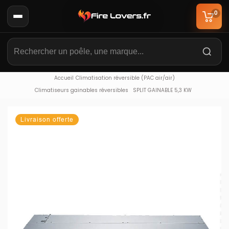
0
Accueil
Climatisation réversible (PAC air/air)
Climatiseurs gainables réversibles
SPLIT GAINABLE 5,3 KW
Livraison offerte