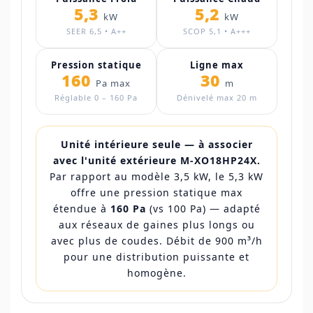
5,3
5,2
kW
kW
SEER 6,5 • A++
SCOP 5,1 • A+++
Pression statique
Ligne max
160
30
Pa max
m
Réglable 0 – 160 Pa
Dénivelé max 20 m
Unité intérieure seule — à associer
avec l'unité extérieure M-XO18HP24X.
Par rapport au modèle 3,5 kW, le 5,3 kW
offre une pression statique max
étendue à
160 Pa
(vs 100 Pa) — adapté
aux réseaux de gaines plus longs ou
avec plus de coudes. Débit de 900 m³/h
pour une distribution puissante et
homogène.