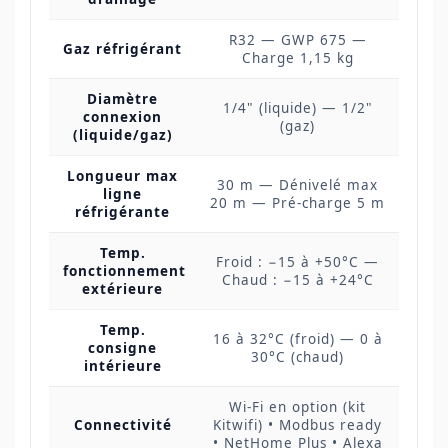
R32 — GWP 675 —
Gaz réfrigérant
Charge 1,15 kg
Diamètre
1/4" (liquide) — 1/2"
connexion
(gaz)
(liquide/gaz)
Longueur max
30 m — Dénivelé max
ligne
20 m — Pré-charge 5 m
réfrigérante
Temp.
Froid : −15 à +50°C —
fonctionnement
Chaud : −15 à +24°C
extérieure
Temp.
16 à 32°C (froid) — 0 à
consigne
30°C (chaud)
intérieure
Wi-Fi en option (kit
Connectivité
Kitwifi) • Modbus ready
• NetHome Plus • Alexa