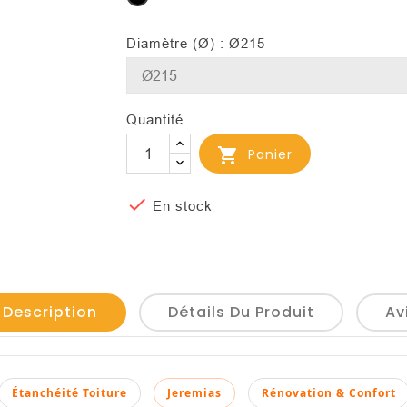
Diamètre (Ø) : Ø215
Quantité

Panier

En stock
 Description
Détails Du Produit
Av
Étanchéité Toiture
Jeremias
Rénovation & Confort