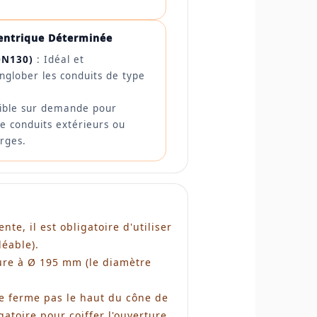
entrique Déterminée
0N130)
: Idéal et
glober les conduits de type
ible sur demande pour
e conduits extérieurs ou
arges.
te, il est obligatoire d'utiliser
éable).
eure à Ø 195 mm (le diamètre
 ne ferme pas le haut du cône de
gatoire pour coiffer l'ouverture.