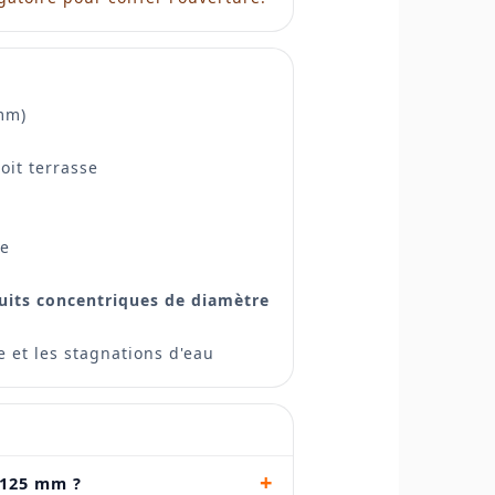
mm)
oit terrasse
e
uits concentriques de diamètre
e et les stagnations d'eau
+
 125 mm ?