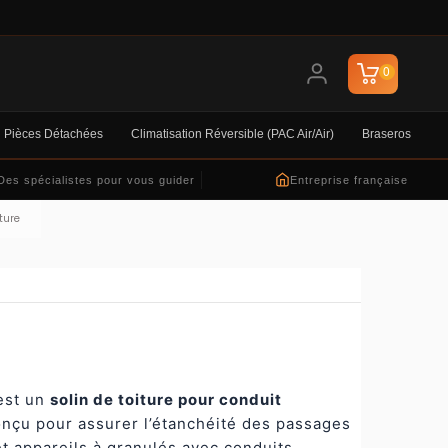
0
Pièces Détachées
Climatisation Réversible (PAC Air/air)
Braseros
Des spécialistes pour vous guider
Entreprise française
ture
est un
solin de toiture pour conduit
onçu pour assurer l’étanchéité des passages
et appareils à granulés avec conduits