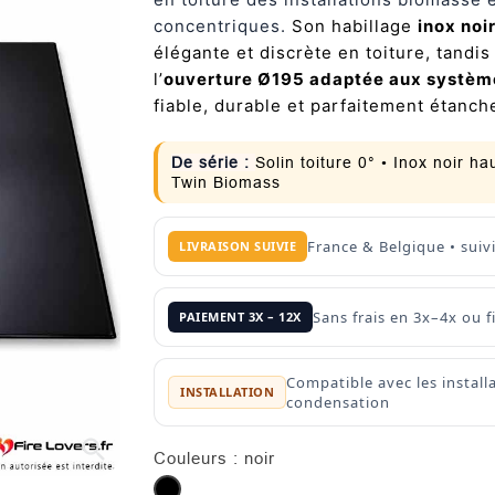
concentriques.
Son habillage
inox noi
élégante et discrète en toiture, tandis
l’
ouverture Ø195 adaptée aux systèm
fiable, durable et parfaitement étanch
De série :
Solin toiture 0° • Inox noir 
Twin Biomass
France & Belgique • suiv
LIVRAISON SUIVIE
Sans frais en 3x–4x ou
PAIEMENT 3X – 12X
Compatible avec les instal
INSTALLATION
condensation
search
Couleurs : noir
noir