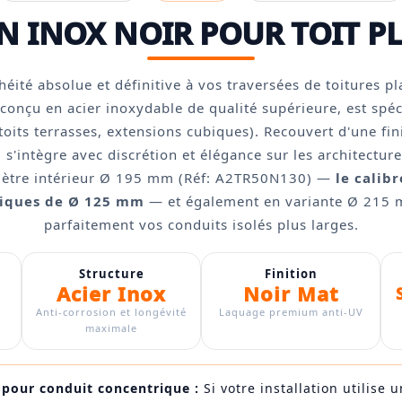
N INOX NOIR POUR TOIT PL
éité absolue et définitive à vos traversées de toitures pla
conçu en acier inoxydable de qualité supérieure, est spéc
toits terrasses, extensions cubiques). Recouvert d'une fi
l s'intègre avec discrétion et élégance sur les architectu
mètre intérieur Ø 195 mm (Réf: A2TR50N130) —
le calib
riques de Ø 125 mm
— et également en variante Ø 215 
parfaitement vos conduits isolés plus larges.
Structure
Finition
Acier Inox
Noir Mat
Anti-corrosion et longévité
Laquage premium anti-UV
maximale
pour conduit concentrique :
Si votre installation utilise