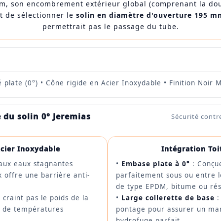
m, son encombrement extérieur global (comprenant la dou
t de sélectionner le
solin en diamètre d'ouverture 195 m
permettrait pas le passage du tube.
 plate (0°) • Cône rigide en Acier Inoxydable • Finition Noir 
 du solin 0° Jeremias
Sécurité contr
cier Inoxydable
Intégration Toi
aux eaux stagnantes
•
Embase plate à 0°
: Conçue
ox offre une barrière anti-
parfaitement sous ou entre 
de type EPDM, bitume ou rés
 craint pas le poids de la
•
Large collerette de base
:
ns de températures
pontage pour assurer un mar
hydrofuge parfait.