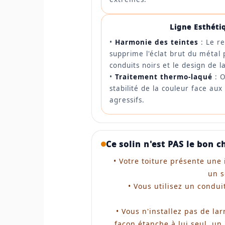
Ligne Esthéti
•
Harmonie des teintes
: Le r
supprime l'éclat brut du métal 
conduits noirs et le design de la
•
Traitement thermo-laqué
: O
stabilité de la couleur face a
agressifs.
Ce solin n'est PAS le bon c
• Votre toiture présente une 
un s
• Vous utilisez un condu
• Vous n'installez pas de la
façon étanche à lui seul, un 