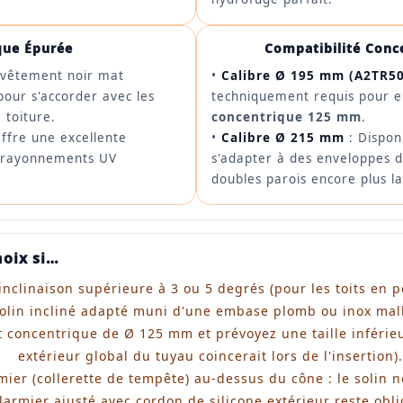
que Épurée
Compatibilité Conc
evêtement noir mat
•
Calibre Ø 195 mm (A2TR5
pour s'accorder avec les
techniquement requis pour en
 toiture.
concentrique 125 mm
.
ffre une excellente
•
Calibre Ø 215 mm
: Dispon
ux rayonnements UV
s'adapter à des enveloppes d
doubles parois encore plus l
hoix si…
inclinaison supérieure à 3 ou 5 degrés (pour les toits en pen
olin incliné adapté muni d'une embase plomb ou inox mall
it concentrique de Ø 125 mm et prévoyez une taille inféri
extérieur global du tuyau coincerait lors de l'insertion).
rmier (collerette de tempête) au-dessus du cône : le solin
larmier ajusté avec cordon de silicone extérieur reste obli