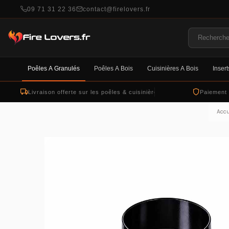
09 71 31 22 36
contact@firelovers.fr
Poêles À Granulés
Poêles À Bois
Cuisinières À Bois
Insert
Livraison offerte sur les poêles & cuisinières
Paiement
Accu