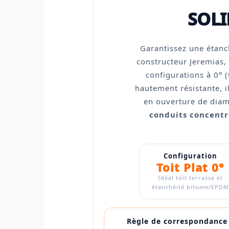
SOLI
Garantissez une étanch
constructeur Jeremias, 
configurations à 0° (
hautement résistante, i
en ouverture de dia
conduits concent
Configuration
Toit Plat 0°
Idéal toit terrasse et
étanchéité bitume/EPDM
Règle de correspondance 