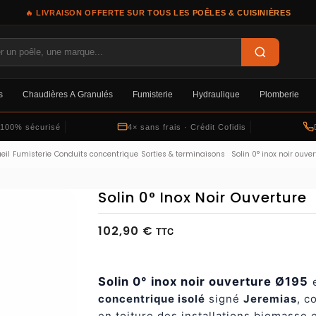
🔥 LIVRAISON OFFERTE SUR TOUS LES POÊLES & CUISINIÈRES
s
Chaudières À Granulés
Fumisterie
Hydraulique
Plomberie
 100% sécurisé
4× sans frais · Crédit Cofidis
eil
Fumisterie
Conduits concentrique
Sorties & terminaisons
Solin 0° inox noir ouver
Solin 0° Inox Noir Ouverture
102,90 €
TTC
Solin 0° inox noir ouverture Ø195
concentrique isolé
signé
Jeremias
, c
en toiture des installations biomasse 