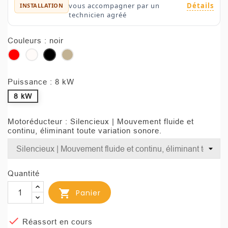
Détails
vous accompagner par un
INSTALLATION
technicien agréé
Couleurs : noir
rouge
blanc
noir
ivoire
Puissance : 8 kW
8 kW
Motoréducteur : Silencieux | Mouvement fluide et
continu, éliminant toute variation sonore.
Quantité

Panier

Réassort en cours