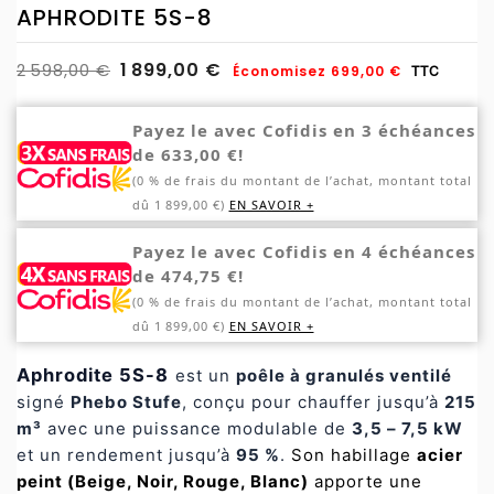
APHRODITE 5S-8
1 899,00 €
2 598,00 €
Économisez 699,00 €
TTC
Payez le avec Cofidis en 3 échéances
de 633,00 €!
(0 % de frais du montant de l’achat, montant total
dû 1 899,00 €)
EN SAVOIR +
Payez le avec Cofidis en 4 échéances
de 474,75 €!
(0 % de frais du montant de l’achat, montant total
dû 1 899,00 €)
EN SAVOIR +
Aphrodite 5S-8
est un
poêle à granulés ventilé
signé
Phebo Stufe
, conçu pour chauffer jusqu’à
215
m³
avec une puissance modulable de
3,5 – 7,5 kW
et un rendement jusqu’à
95 %
.
Son habillage
acier
peint (Beige, Noir, Rouge, Blanc)
apporte une