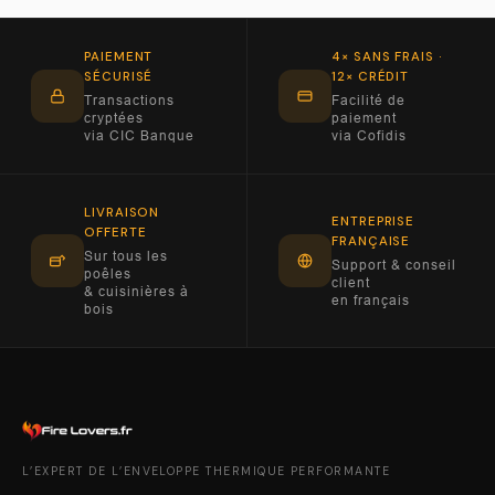
PAIEMENT
4× SANS FRAIS ·
SÉCURISÉ
12× CRÉDIT
Transactions
Facilité de
cryptées
paiement
via CIC Banque
via Cofidis
LIVRAISON
ENTREPRISE
OFFERTE
FRANÇAISE
Sur tous les
Support & conseil
poêles
client
& cuisinières à
en français
bois
L’EXPERT DE L’ENVELOPPE THERMIQUE PERFORMANTE