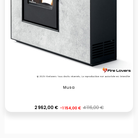
Musa
Prix
4 116,00 €
Prix
2 962,00 €
-1 154,00 €
habituel