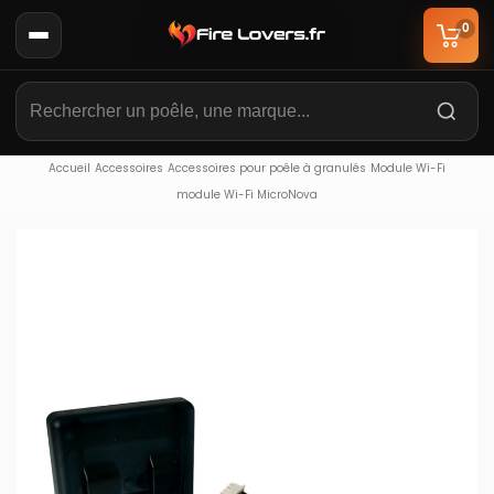
0
Accueil
Accessoires
Accessoires pour poêle à granulés
Module Wi-Fi
module Wi-Fi MicroNova