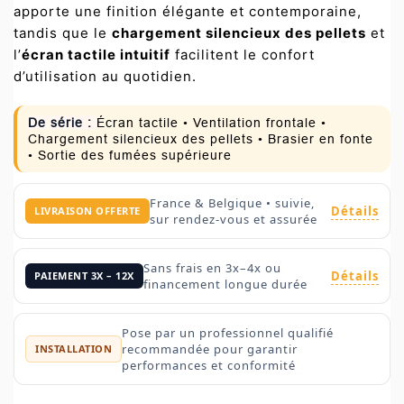
apporte une finition élégante et contemporaine,
tandis que le
chargement silencieux des pellets
et
l’
écran tactile intuitif
facilitent le confort
d’utilisation au quotidien.
De série :
Écran tactile • Ventilation frontale •
Chargement silencieux des pellets • Brasier en fonte
• Sortie des fumées supérieure
France & Belgique • suivie,
Détails
LIVRAISON OFFERTE
sur rendez-vous et assurée
Sans frais en 3x–4x ou
Détails
PAIEMENT 3X – 12X
financement longue durée
Pose par un professionnel qualifié
recommandée pour garantir
INSTALLATION
performances et conformité