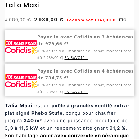
Talia Maxi
2 939,00 €
4 080,00 €
Économisez 1 141,00 €
TTC
Payez le avec Cofidis en 3 échéances
de 979,66 €!
(0 % de frais du montant de l’achat, montant total
dû 2 939,00 €)
EN SAVOIR +
Payez le avec Cofidis en 4 échéances
de 734,75 €!
(0 % de frais du montant de l’achat, montant total
dû 2 939,00 €)
EN SAVOIR +
Talia Maxi
est un
poêle à granulés ventilé extra-
plat
signé
Phebo Stufe
, conçu pour chauffer
jusqu’à
340 m³
avec une puissance modulable de
3,3 à 11,5 kW
et un rendement atteignant
91,2 %
.
Son habillage
acier avec couvercle en céramique