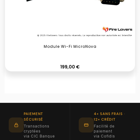
Module Wi-Fi MicroNova
Prix
199,00 €
PAIEMENT
4× SANS FRAIS ·
SÉCURISÉ
12× CRÉDIT
Transactions
Facilité de
cryptées
paiement
via CIC Banque
via Cofidis