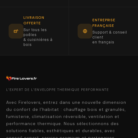
LIVRAISON
ENTREPRISE
OFFERTE
FRANÇAISE
Sur tous les
Support & conseil
poêles
client
& cuisinières à
en français
bois
L’EXPERT DE L’ENVELOPPE THERMIQUE PERFORMANTE
Avec Firelovers, entrez dans une nouvelle dimension
du confort de l’habitat : chauffage bois et granulés,
fumisterie, climatisation réversible, ventilation et
performance thermique. Nous sélectionnons des
solutions fiables, esthétiques et durables, avec
conseil expert, service premium et partenaires