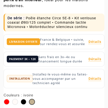
modernes.
De série :
Poêle étanche Circe 5E-8 • Kit ventouse
coaxial Ø80/125 complet • Commande tactile
Micronova • Motoréducteur silencieux continu
France & Belgique • suivie,
Détails
LIVRAISON OFFERTE
sur rendez-vous et assurée
Sans frais en 3x–4x ou
Détails
PAIEMENT 3X – 12X
financement longue durée
Installez-le vous-même ou faites-
Détails
vous accompagner par un
INSTALLATION
technicien agréé
Couleurs : ivoire
rouge
blanc
noir
ivoire