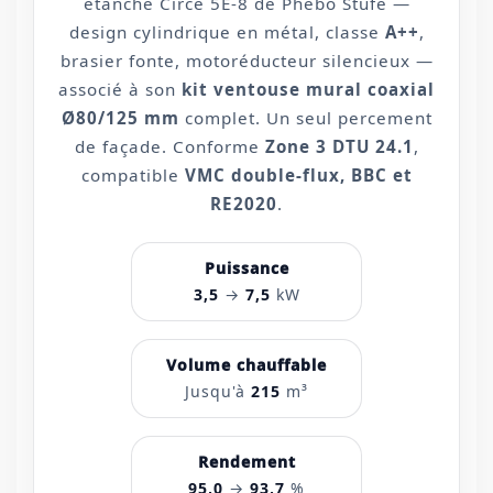
étanche Circe 5E-8 de Phebo Stufe —
design cylindrique en métal, classe
A++
,
brasier fonte, motoréducteur silencieux —
associé à son
kit ventouse mural coaxial
Ø80/125 mm
complet. Un seul percement
de façade. Conforme
Zone 3 DTU 24.1
,
compatible
VMC double-flux, BBC et
RE2020
.
Puissance
3,5
→
7,5
kW
Volume chauffable
Jusqu'à
215
m³
Rendement
95,0
→
93,7
%