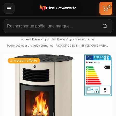
0
Accueil
Poêles à granulés
Poêles à granulés étanches
Packs poêles à granulés étanches
PACK CIRCE 5E 8 + KIT VENTOUSE MURAL
Livraison offerte