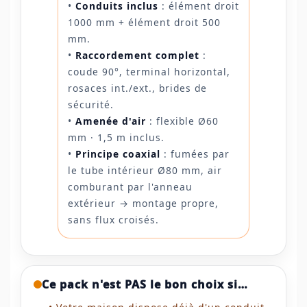
•
Conduits inclus
: élément droit
1000 mm + élément droit 500
mm.
•
Raccordement complet
:
coude 90°, terminal horizontal,
rosaces int./ext., brides de
sécurité.
•
Amenée d'air
: flexible Ø60
mm · 1,5 m inclus.
•
Principe coaxial
: fumées par
le tube intérieur Ø80 mm, air
comburant par l'anneau
extérieur → montage propre,
sans flux croisés.
Ce pack n'est PAS le bon choix si…