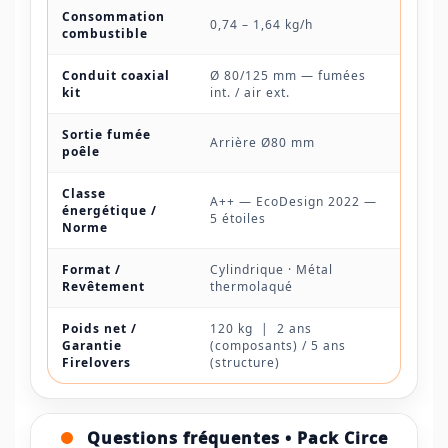
Consommation
0,74 – 1,64 kg/h
combustible
Conduit coaxial
Ø 80/125 mm — fumées
kit
int. / air ext.
Sortie fumée
Arrière Ø80 mm
poêle
Classe
A++ — EcoDesign 2022 —
énergétique /
5 étoiles
Norme
Format /
Cylindrique · Métal
Revêtement
thermolaqué
Poids net /
120 kg | 2 ans
Garantie
(composants) / 5 ans
Firelovers
(structure)
Questions fréquentes • Pack Circe