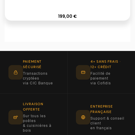
Prix
199,00 €
PAIEMENT
4× SANS FRAIS ·
SÉCURISÉ
12× CRÉDIT
Transactions
Facilité de
cryptées
paiement
via CIC Banque
via Cofidis
LIVRAISON
ENTREPRISE
OFFERTE
FRANÇAISE
Sur tous les
Support & conseil
poêles
client
& cuisinières à
en français
bois