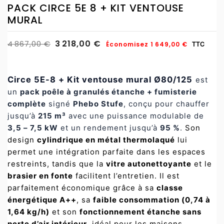
PACK CIRCE 5E 8 + KIT VENTOUSE
MURAL
3 218,00 €
4 867,00 €
Économisez 1 649,00 €
TTC
Circe 5E-8 + Kit ventouse mural Ø80/125
est
un
pack poêle à granulés étanche + fumisterie
complète
signé
Phebo Stufe
, conçu pour chauffer
jusqu’à
215 m³
avec une puissance modulable de
3,5 – 7,5 kW
et un rendement jusqu’à
95 %
.
Son
design
cylindrique en métal thermolaqué
lui
permet une intégration parfaite dans les espaces
restreints, tandis que la
vitre autonettoyante
et le
brasier en fonte
facilitent l’entretien. Il est
parfaitement économique grâce à sa
classe
énergétique A++
, sa
faible consommation (0,74 à
1,64 kg/h)
et son
fonctionnement étanche sans
perte d’air intérieur
, idéal pour les maisons