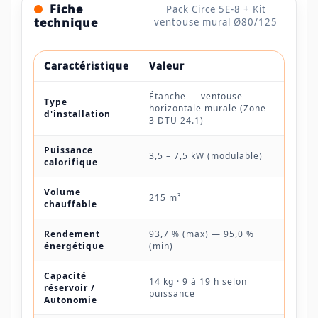
Fiche
Pack Circe 5E-8 + Kit
technique
ventouse mural Ø80/125
Caractéristique
Valeur
Étanche — ventouse
Type
horizontale murale (Zone
d'installation
3 DTU 24.1)
Puissance
3,5 – 7,5 kW (modulable)
calorifique
Volume
215 m³
chauffable
Rendement
93,7 % (max) — 95,0 %
énergétique
(min)
Capacité
14 kg · 9 à 19 h selon
réservoir /
puissance
Autonomie