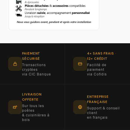
PAIEMENT
4× SANS FRAIS ·
SÉCURISÉ
12× CRÉDIT
Transactions
Facilité de
cryptées
paiement
via CIC Banque
via Cofidis
LIVRAISON
ENTREPRISE
OFFERTE
FRANÇAISE
Sur tous les
Support & conseil
poêles
client
& cuisinières à
en français
bois