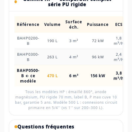
série PU rigide
Surface
Référence
Volume
Puissance
ECS
éch.
BAHP0200-
1,8
6
190 L
3 m²
72 kW
B
m³/h
BAHP0300-
2,4
6
263 L
4 m²
96 kW
B
m³/h
BAHP0500-
3,8
7
B ← ce
470 L
6 m²
156 kW
m³/h
modèle
Tous les modèles HP : émaillé 860°, anode
magnésium, PU rigide 70 mm, label B, P max cuve 10
bar, garantie 5 ans. Modèle 500 L : connexions circuit
primaire en 5/4'' (vs 1'' sur 200–300 L).
Questions fréquentes