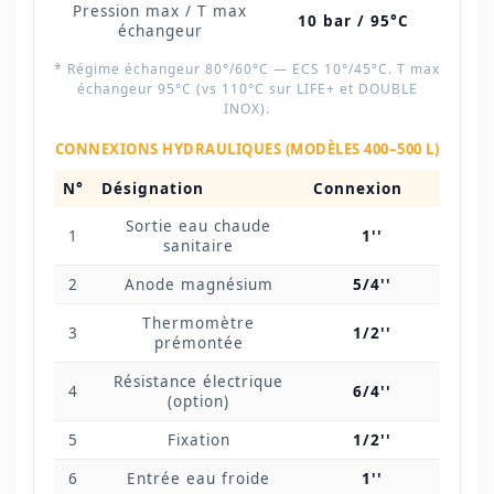
Pression max / T max
10 bar / 95°C
échangeur
* Régime échangeur 80°/60°C — ECS 10°/45°C. T max
échangeur 95°C (vs 110°C sur LIFE+ et DOUBLE
INOX).
CONNEXIONS HYDRAULIQUES (MODÈLES 400–500 L)
N°
Désignation
Connexion
Sortie eau chaude
1
1''
sanitaire
2
Anode magnésium
5/4''
Thermomètre
3
1/2''
prémontée
Résistance électrique
4
6/4''
(option)
5
Fixation
1/2''
6
Entrée eau froide
1''