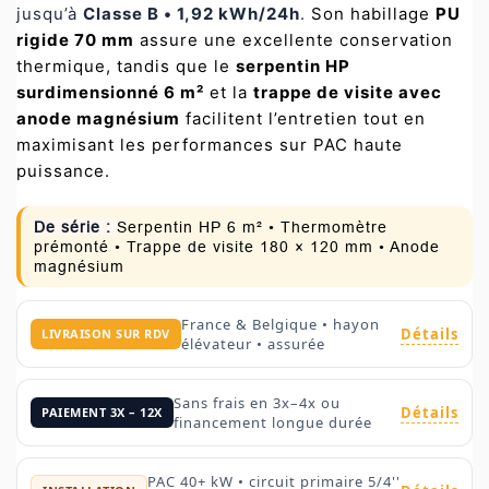
jusqu’à
Classe B • 1,92 kWh/24h
.
Son habillage
PU
rigide 70 mm
assure une excellente conservation
thermique, tandis que le
serpentin HP
surdimensionné 6 m²
et la
trappe de visite avec
anode magnésium
facilitent l’entretien tout en
maximisant les performances sur PAC haute
puissance.
De série :
Serpentin HP 6 m² • Thermomètre
prémonté • Trappe de visite 180 × 120 mm • Anode
magnésium
France & Belgique • hayon
Détails
LIVRAISON SUR RDV
élévateur • assurée
Sans frais en 3x–4x ou
Détails
PAIEMENT 3X – 12X
financement longue durée
PAC 40+ kW • circuit primaire 5/4''