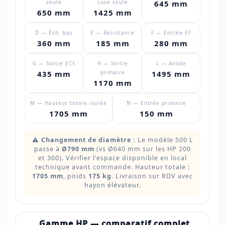
seule
cuve seule
645 mm
650 mm
1425 mm
D — Éch. bas
E — Résistance
F — Entrée EF
360 mm
185 mm
280 mm
G — Sortie ECS
H — Sortie
L — Anode
435 mm
primaire
1495 mm
1170 mm
M — Hauteur totale isolée
N — Entrée primaire
1705 mm
150 mm
⚠️
Changement de diamètre :
Le modèle 500 L
passe à
Ø790 mm
(vs Ø640 mm sur les HP 200
et 300). Vérifier l'espace disponible en local
technique avant commande. Hauteur totale :
1705 mm
, poids
175 kg
. Livraison sur RDV avec
hayon élévateur.
Gamme HP — comparatif complet