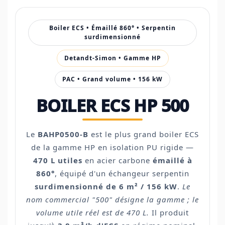
Boiler ECS • Émaillé 860° • Serpentin
surdimensionné
Detandt-Simon • Gamme HP
PAC • Grand volume • 156 kW
BOILER ECS HP 500
Le
BAHP0500-B
est le plus grand boiler ECS
de la gamme HP en isolation PU rigide —
470 L utiles
en acier carbone
émaillé à
860°
, équipé d'un échangeur serpentin
surdimensionné de 6 m² / 156 kW
.
Le
nom commercial "500" désigne la gamme ; le
volume utile réel est de 470 L.
Il produit