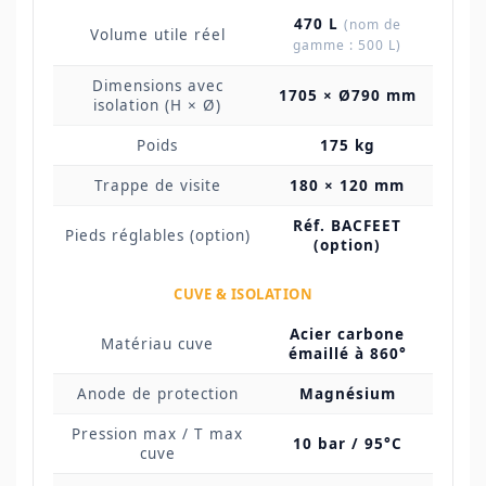
470 L
(nom de
Volume utile réel
gamme : 500 L)
Dimensions avec
1705 × Ø790 mm
isolation (H × Ø)
Poids
175 kg
Trappe de visite
180 × 120 mm
Réf. BACFEET
Pieds réglables (option)
(option)
CUVE & ISOLATION
Acier carbone
Matériau cuve
émaillé à 860°
Anode de protection
Magnésium
Pression max / T max
10 bar / 95°C
cuve