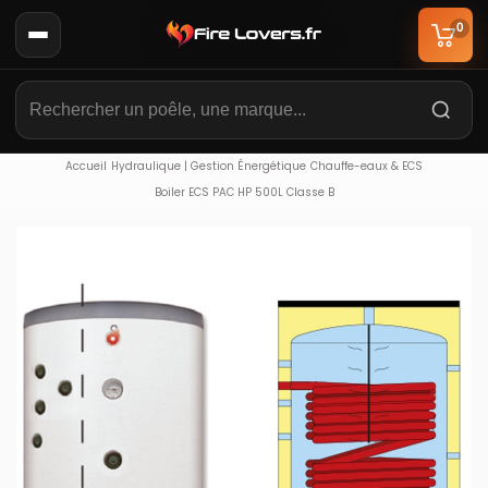
0
Accueil
Hydraulique | Gestion Énergétique
Chauffe-eaux & ECS
Boiler ECS PAC HP 500L Classe B