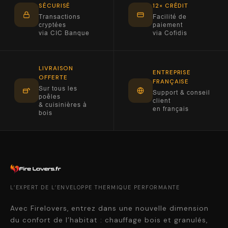
SÉCURISÉ
12× CRÉDIT
Transactions
Facilité de
cryptées
paiement
via CIC Banque
via Cofidis
LIVRAISON
ENTREPRISE
OFFERTE
FRANÇAISE
Sur tous les
Support & conseil
poêles
client
& cuisinières à
en français
bois
L’EXPERT DE L’ENVELOPPE THERMIQUE PERFORMANTE
Avec Firelovers, entrez dans une nouvelle dimension
du confort de l’habitat : chauffage bois et granulés,