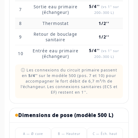
5/4''
Sortie eau primaire
(vs 1'' sur
7
(échangeur)
200–300 L)
8
Thermostat
1/2''
Retour de bouclage
9
1/2''
sanitaire
5/4''
Entrée eau primaire
(vs 1'' sur
10
(échangeur)
200–300 L)
ⓘ Les connexions du circuit primaire passent
en
5/4''
sur le modèle 500 (pos. 7 et 10) pour
accompagner le fort débit de 6,7 m³/h de
l'échangeur. Les connexions sanitaires (ECS et
EF) restent en 1''.
Dimensions de pose (modèle 500 L)
A — Ø cuve
B — Hauteur
C — Éch. haut