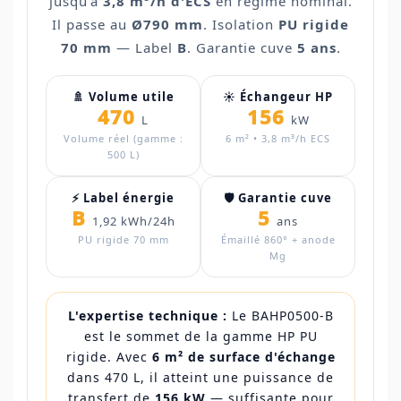
jusqu'à
3,8 m³/h d'ECS
en régime nominal.
Il passe au
Ø790 mm
. Isolation
PU rigide
70 mm
— Label
B
. Garantie cuve
5 ans
.
🚿 Volume utile
☀️ Échangeur HP
470
156
L
kW
Volume réel (gamme :
6 m² • 3,8 m³/h ECS
500 L)
⚡ Label énergie
🛡️ Garantie cuve
B
5
1,92 kWh/24h
ans
PU rigide 70 mm
Émaillé 860° + anode
Mg
L'expertise technique :
Le BAHP0500-B
est le sommet de la gamme HP PU
rigide. Avec
6 m² de surface d'échange
dans 470 L, il atteint une puissance de
transfert de
156 kW
— suffisante pour