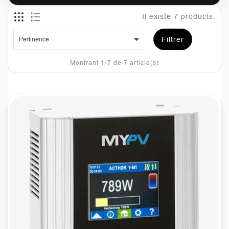
Il existe 7 products.

Pertinence
Filtrer
Montrant 1-7 de 7 article(s)