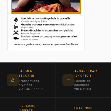
PAIEMENT
4× SANS FRAIS ·
SÉCURISÉ
12× CRÉDIT
Transactions
Facilité de
cryptées
paiement
via CIC Banque
via Cofidis
LIVRAISON
ENTREPRISE
OFFERTE