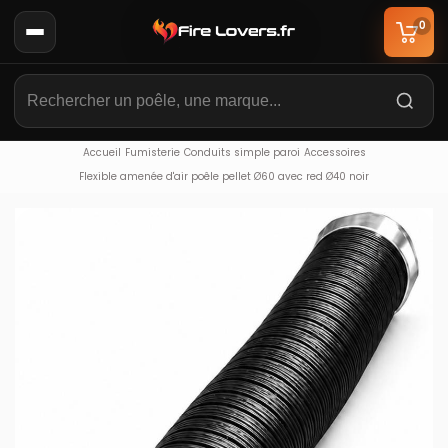
0
Accueil
Fumisterie
Conduits simple paroi
Accessoires
Flexible amenée d'air poêle pellet Ø60 avec red Ø40 noir