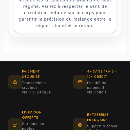
régime. Veillez à respecter le sens de
circulation indiqué sur le corps pour
garantir la précision du mélange entre le
départ chaud et le retour.
PAIEMENT
4× SANS FRAIS ·
SÉCURISÉ
12× CRÉDIT
Transactions
Facilité de
cryptées
paiement
via CIC Banque
via Cofidis
LIVRAISON
ENTREPRISE
OFFERTE
FRANÇAISE
Sur tous les
Support & conseil
poêles