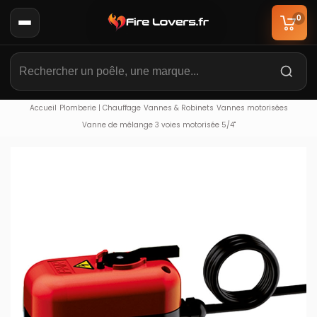
0
Accueil
Plomberie | Chauffage
Vannes & Robinets
Vannes motorisées
Vanne de mélange 3 voies motorisée 5/4"