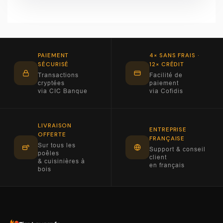
PAIEMENT
4× SANS FRAIS ·
SÉCURISÉ
12× CRÉDIT
Transactions
Facilité de
cryptées
paiement
via CIC Banque
via Cofidis
LIVRAISON
ENTREPRISE
OFFERTE
FRANÇAISE
Sur tous les
Support & conseil
poêles
client
& cuisinières à
en français
bois