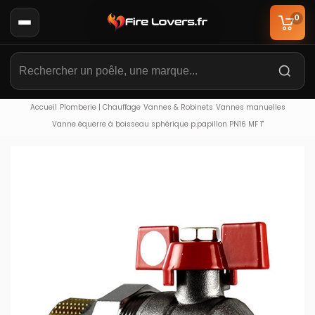
0
Accueil
Plomberie | Chauffage
Vannes & Robinets
Vannes manuelles
Vanne équerre à boisseau sphérique p.papillon PN16 MF 1"