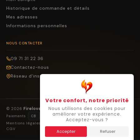
Historique de commande et détails
Mes adresses
Informations personnelles
NOUS CONTACTER
09 71 31 22 36
Contactez-nous
Réseau d'installateurs
Votre confort, notre priorité
Nous utilisons des cookies pour
© 2026
Firelovers
— Tous droits réservés.
améliorer votre expérience.
Paiements :
CB
Visa
Mastercard
Cofidis
Virement
Acceptez-vous ?
Mentions légales
Confidentialité
Cookies
Droit de rétractation
CGV
Accepter
Refuser