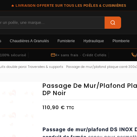
🔥 LIVRAISON OFFERTE SUR TOUS LES POÊLES & CUISINIÈRES
s
Chaudières À Granulés
Fumisterie
Hydraulique
Plomberie
 100% sécurisé
4× sans frais · Crédit Cofidis
its double paroi
Traversées & supports
Passage de mur/plafond plaque carré 300x
Passage De Mur/plafond Pl
DP Noir
110,90 €
TTC
Passage de mur/plafond DS INOX D
conduit de fumée
conçu pour permettr