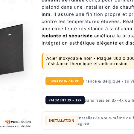
plafond dans une installation de chau
mm
, il assure une finition propre et
contre les températures élevées.
Réal
une excellente résistance à la chaleur
isolante et sécurisée
améliore la prote
intégration esthétique élégante et dis
Acier inoxydable noir • Plaque 300 x 3
résistance thermique et anticorrosion
France & Belgique • suiv
LIVRAISON SUIVIE
Sans frais en 3x–4x ou
PAIEMENT 3X – 12X
Installez-le vous-même ou 
search
INSTALLATION
agréé