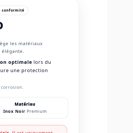
& conformité
D
tège les matériaux
n élégante.
ion optimale
lors du
ure une protection
 corrosion.
Matériau
Inox Noir
Premium
Noir
. Il est uniquement