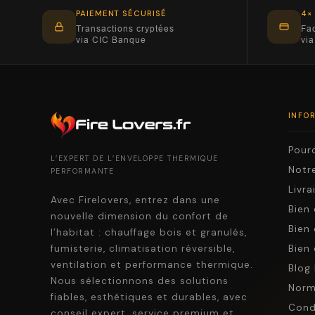
PAIEMENT SÉCURISÉ
4×
Transactions cryptées
Fac
via CIC Banque
via
INFO
Pourq
L’EXPERT DE L’ENVELOPPE THERMIQUE
Notre
PERFORMANTE
Livr
Avec Firelovers, entrez dans une
Bien 
nouvelle dimension du confort de
Bien 
l’habitat : chauffage bois et granulés,
fumisterie, climatisation réversible,
Bien 
ventilation et performance thermique.
Blog 
Nous sélectionnons des solutions
Norm
fiables, esthétiques et durables, avec
Cond
conseil expert, service premium et