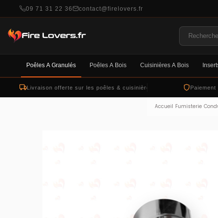
09 71 31 22 36
contact@firelovers.fr
Poêles À Granulés
Poêles À Bois
Cuisinières À Bois
Insert
Livraison offerte sur les poêles & cuisinières
Paiement
Accueil
Fumisterie
Condu