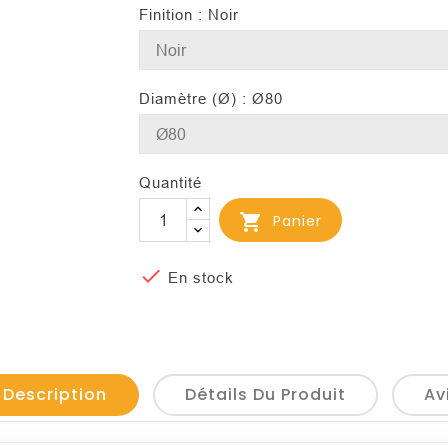
Finition : Noir
Diamètre (Ø) : Ø80
Quantité

Panier

En stock
 Description
Détails Du Produit
Av