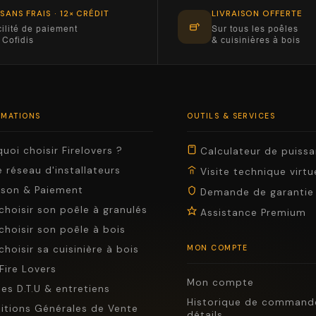
 SANS FRAIS · 12× CRÉDIT
LIVRAISON OFFERTE
ilité de paiement
Sur tous les poêles
 Cofidis
& cuisinières à bois
RMATIONS
OUTILS & SERVICES
uoi choisir Firelovers ?
Calculateur de puiss
 réseau d'installateurs
Visite technique virtu
aison & Paiement
Demande de garantie
choisir son poêle à granulés
Assistance Premium
choisir son poêle à bois
choisir sa cuisinière à bois
MON COMPTE
Fire Lovers
Mon compte
es D.T.U & entretiens
Historique de command
itions Générales de Vente
détails