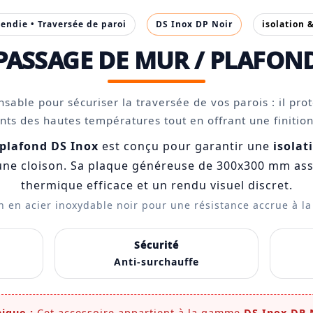
cendie • Traversée de paroi
DS Inox DP Noir
isolation 
PASSAGE DE MUR / PLAFON
nsable pour sécuriser la traversée de vos parois : il pro
ts des hautes températures tout en offrant une finitio
plafond DS Inox
est conçu pour garantir une
isolat
une cloison. Sa plaque généreuse de 300x300 mm ass
thermique efficace et un rendu visuel discret.
n en acier inoxydable noir pour une résistance accrue à la
Sécurité
Anti-surchauffe
ique :
Cet accessoire appartient à la gamme
DS Inox DP 