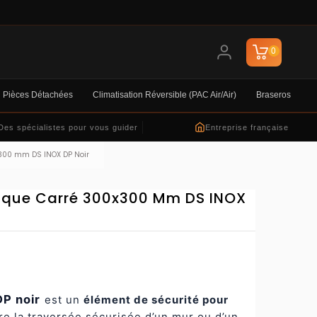
0
Pièces Détachées
Climatisation Réversible (PAC Air/air)
Braseros
Des spécialistes pour vous guider
Entreprise française
300 mm DS INOX DP Noir
aque Carré 300x300 Mm DS INOX
P noir
est un
élément de sécurité pour
e la traversée sécurisée d’un mur ou d’un