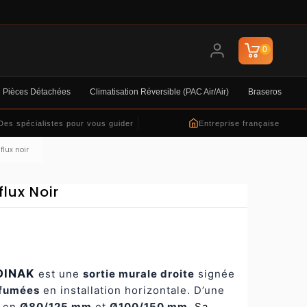
0
Pièces Détachées
Climatisation Réversible (PAC Air/air)
Braseros
Des spécialistes pour vous guider
Entreprise française
flux noir
flux Noir
 DINAK
est une
sortie murale droite
signée
 fumées
en installation horizontale. D’une
e en
Ø80/125 mm
et
Ø100/150 mm
.
Sa