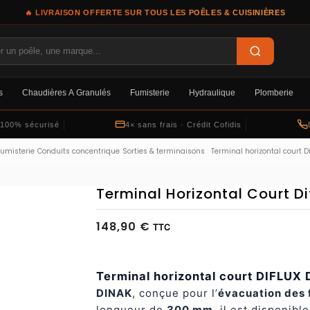
🔥 LIVRAISON OFFERTE SUR TOUS LES POÊLES & CUISINIÈRES
s
Chaudières À Granulés
Fumisterie
Hydraulique
Plomberie
 100% sécurisé
4× sans frais · Crédit Cofidis
Fumisterie
Conduits concentrique
Sorties & terminaisons
Terminal horizontal court Di
Terminal Horizontal Court Di
148,90 €
TTC
Terminal horizontal court DIFLUX
DINAK
, conçue pour l’
évacuation des
longueur de
300 mm
, il est disponibl