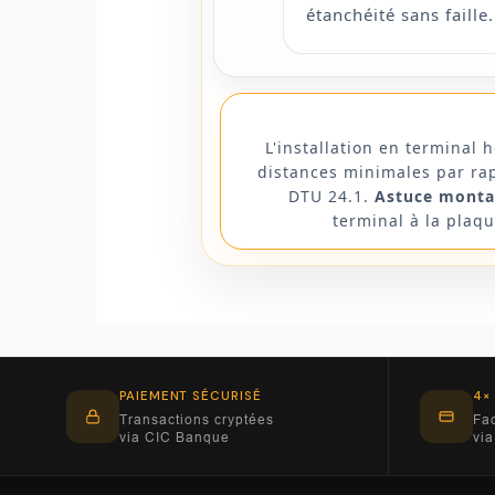
étanchéité sans faille.
L'installation en terminal 
distances minimales par rapp
DTU 24.1.
Astuce monta
terminal à la plaq
PAIEMENT SÉCURISÉ
4×
Transactions cryptées
Fac
via CIC Banque
via