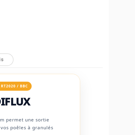
is
 RT2020 / BBC
IFLUX
 cm permet une sortie
r vos poêles à granulés