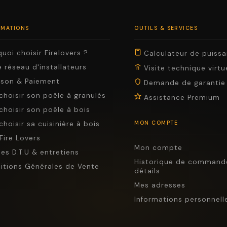
RMATIONS
OUTILS & SERVICES
uoi choisir Firelovers ?
Calculateur de puiss
 réseau d'installateurs
Visite technique virtu
aison & Paiement
Demande de garantie
choisir son poêle à granulés
Assistance Premium
choisir son poêle à bois
choisir sa cuisinière à bois
MON COMPTE
Fire Lovers
Mon compte
es D.T.U & entretiens
Historique de command
itions Générales de Vente
détails
Mes adresses
Informations personnell