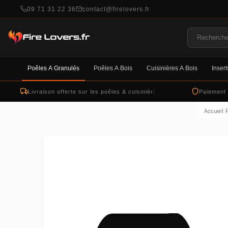
09 71 31 22 36
contact@firelovers.fr
Poêles À Granulés
Poêles À Bois
Cuisinières À Bois
Insert
Livraison offerte sur les poêles & cuisinières
Paiement
Accueil