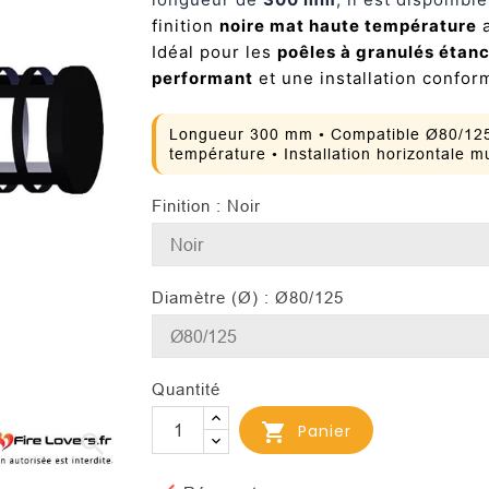
finition
noire mat haute température
a
Idéal pour les
poêles à granulés étan
performant
et une installation confo
Longueur 300 mm • Compatible Ø80/125 
température • Installation horizontale m
Finition : Noir
Diamètre (Ø) : Ø80/125
Quantité

Panier
search