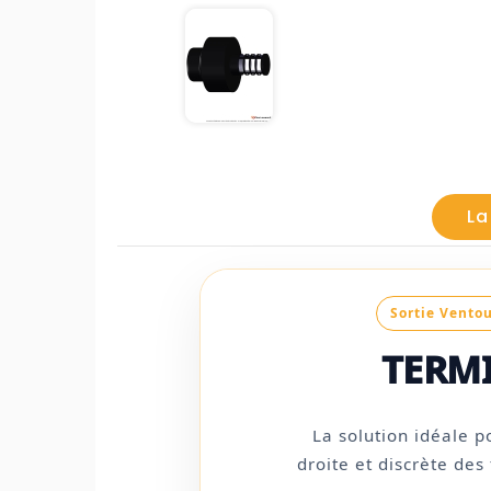
La
Sortie Vento
TERM
La solution idéale p
droite et discrète des