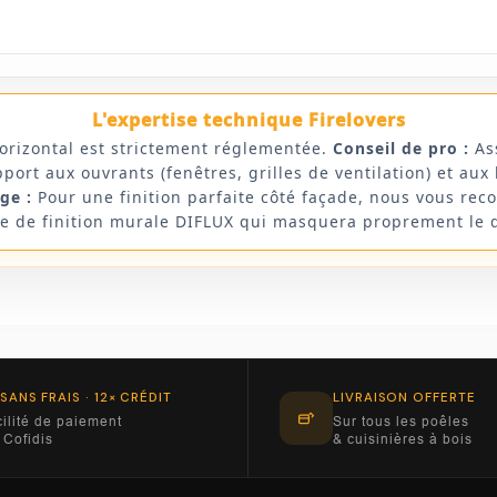
L'expertise technique Firelovers
horizontal est strictement réglementée.
Conseil de pro :
Ass
ort aux ouvrants (fenêtres, grilles de ventilation) et aux 
ge :
Pour une finition parfaite côté façade, nous vous re
ue de finition murale DIFLUX qui masquera proprement le 
 SANS FRAIS · 12× CRÉDIT
LIVRAISON OFFERTE
ilité de paiement
Sur tous les poêles
 Cofidis
& cuisinières à bois