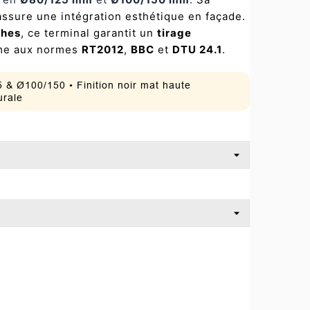
ssure une intégration esthétique en façade.
ches
, ce terminal garantit un
tirage
rme aux normes
RT2012
,
BBC
et
DTU 24.1
.
& Ø100/150 • Finition noir mat haute
urale