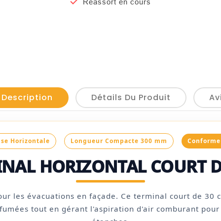

Réassort en cours
 Description
Détails Du Produit
Av
use Horizontale
Longueur Compacte 300 mm
Conforme
INAL HORIZONTAL COURT D
our les évacuations en façade. Ce terminal court de 30
 fumées tout en gérant l'aspiration d'air comburant pou