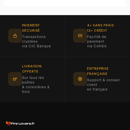
PAIEMENT
4× SANS FRAIS ·
SÉCURISÉ
12× CRÉDIT
Transactions
Facilité de
cryptées
paiement
via CIC Banque
via Cofidis
LIVRAISON
ENTREPRISE
OFFERTE
FRANÇAISE
Sur tous les
Support & conseil
poêles
client
& cuisinières à
en français
bois