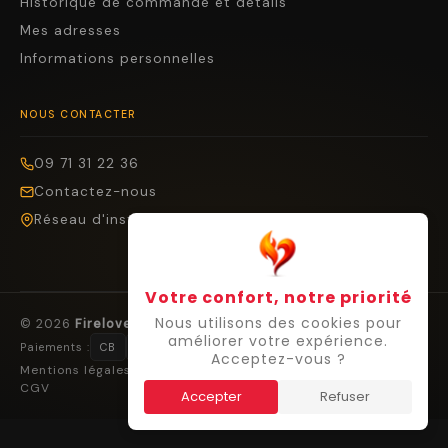
Historique de commande et détails
Mes adresses
Informations personnelles
NOUS CONTACTER
09 71 31 22 36
Contactez-nous
Réseau d'installateurs
Votre confort, notre priorité
Nous utilisons des cookies pour
© 2026
Firelovers
— Tous droits réservés.
améliorer votre expérience.
Paiements :
CB
Visa
Mastercard
Cofidis
Virement
Acceptez-vous ?
Mentions légales
Confidentialité
Cookies
Droit de rétractation
CGV
Accepter
Refuser