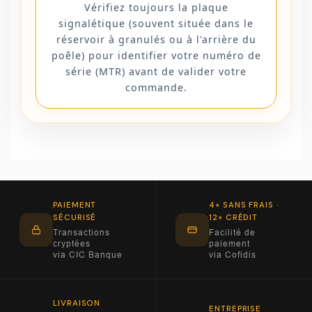
Vérifiez toujours la plaque
signalétique (souvent située dans le
réservoir à granulés ou à l'arrière du
poêle) pour identifier votre numéro de
série (MTR) avant de valider votre
commande.
PAIEMENT
4× SANS FRAIS ·
SÉCURISÉ
12× CRÉDIT
Transactions
Facilité de
cryptées
paiement
via CIC Banque
via Cofidis
LIVRAISON
ENTREPRISE