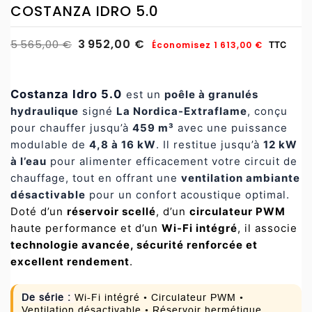
COSTANZA IDRO 5.0
3 952,00 €
5 565,00 €
Économisez 1 613,00 €
TTC
Costanza Idro 5.0
est un
poêle à granulés
hydraulique
signé
La Nordica-Extraflame
, conçu
pour chauffer jusqu’à
459 m³
avec une puissance
modulable de
4,8 à 16 kW
. Il restitue jusqu’à
12 kW
à l’eau
pour alimenter efficacement votre circuit de
chauffage, tout en offrant une
ventilation ambiante
désactivable
pour un confort acoustique optimal.
Doté d’un
réservoir scellé
, d’un
circulateur PWM
haute performance et d’un
Wi-Fi intégré
, il associe
technologie avancée, sécurité renforcée et
excellent rendement
.
De série :
Wi-Fi intégré • Circulateur PWM •
Ventilation désactivable • Réservoir hermétique