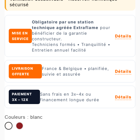
sécurisé
Obligatoire par une station
technique agréée Extraflame
pour
bénéficier de la garantie
MISE EN
Détails
constructeur.
SERVICE
Techniciens formés • Tranquillité •
Entretien annuel facilité
France & Belgique • planifiée,
LIVRAISON
Détails
suivie et assurée
OFFERTE
Sans frais en 3x–4x ou
PAIEMENT
Détails
financement longue durée
3X – 12X
Couleurs : blanc
blanc
bordeaux