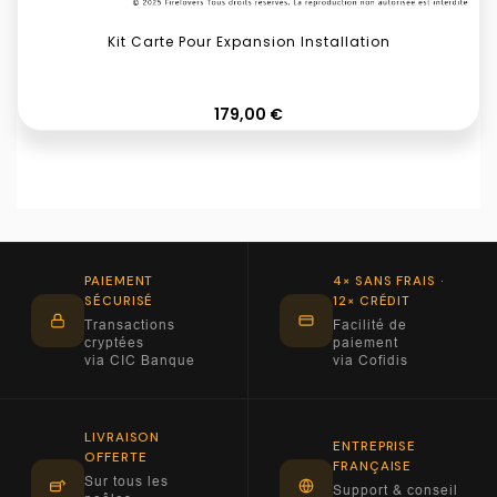
Kit Carte Pour Expansion Installation
Prix
179,00 €
PAIEMENT
4× SANS FRAIS ·
SÉCURISÉ
12× CRÉDIT
Transactions
Facilité de
cryptées
paiement
via CIC Banque
via Cofidis
LIVRAISON
ENTREPRISE
OFFERTE
FRANÇAISE
Sur tous les
Support & conseil