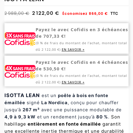
2 122,00 €
2 988,00 €
Économisez 866,00 €
TTC
Payez le avec Cofidis en 3 échéances
de 707,33 €!
(0 % de frais du montant de l’achat, montant total
dû 2 122,00 €)
EN SAVOIR +
Payez le avec Cofidis en 4 échéances
de 530,50 €!
(0 % de frais du montant de l’achat, montant total
dû 2 122,00 €)
EN SAVOIR +
ISOTTA LEAN
est un
poêle à bois en fonte
émaillée
signé
La Nordica
, conçu pour chauffer
jusqu’à
267 m³
avec une puissance modulable de
4,9 à 9,3 kW
et un rendement jusqu’à
80 %
.
Son
habillage
entièrement en fonte émaillée
garantit
une excellente inertie thermique et une durabilité