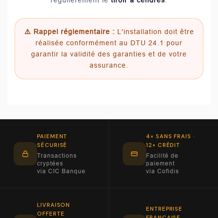
⚠️ Rappel réglementaire :
L'installation doit être
réalisée conformément au DTU 24.1 pour
garantir la validité des garanties et de votre
assurance.
PAIEMENT
4× SANS FRAIS ·
SÉCURISÉ
12× CRÉDIT
Transactions
Facilité de
cryptées
paiement
via CIC Banque
via Cofidis
LIVRAISON
ENTREPRISE
OFFERTE
FRANÇAISE