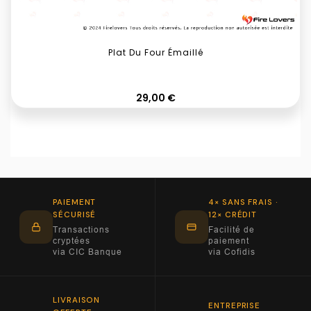
Plat Du Four Émaillé
Prix
29,00 €
PAIEMENT
4× SANS FRAIS ·
SÉCURISÉ
12× CRÉDIT
Transactions
Facilité de
cryptées
paiement
via CIC Banque
via Cofidis
LIVRAISON
ENTREPRISE