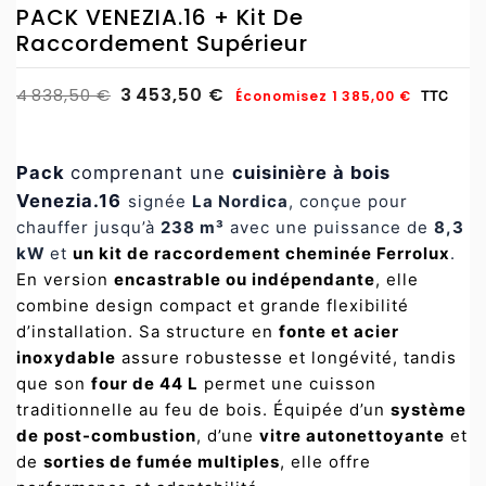
PACK VENEZIA.16 + Kit De
Raccordement Supérieur
3 453,50 €
4 838,50 €
Économisez 1 385,00 €
TTC
Pack
comprenant une
cuisinière à bois
Venezia.16
signée
La Nordica
, conçue pour
chauffer jusqu’à
238 m³
avec une puissance de
8,3
kW
et
un kit de raccordement cheminée Ferrolux
.
En version
encastrable ou indépendante
, elle
combine design compact et grande flexibilité
d’installation. Sa structure en
fonte et acier
inoxydable
assure robustesse et longévité, tandis
que son
four de 44 L
permet une cuisson
traditionnelle au feu de bois. Équipée d’un
système
de post-combustion
, d’une
vitre autonettoyante
et
de
sorties de fumée multiples
, elle offre