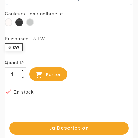
Couleurs : noir anthracite
blanc
noir
inox
anthracite
Puissance : 8 kW
8 kW
Quantité

Panier

En stock
La Description