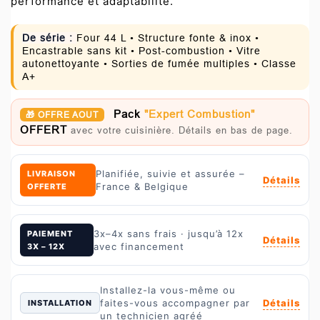
performance et adaptabilité.
De série :
Four 44 L • Structure fonte & inox •
Encastrable sans kit • Post-combustion • Vitre
autonettoyante • Sorties de fumée multiples • Classe
A+
Pack
"Expert Combustion"
🎁 OFFRE AOUT
OFFERT
avec votre cuisinière. Détails en bas de page.
Planifiée, suivie et assurée –
LIVRAISON
Détails
France & Belgique
OFFERTE
3x–4x sans frais · jusqu’à 12x
PAIEMENT
Détails
avec financement
3X – 12X
Installez-la vous-même ou
Détails
faites-vous accompagner par
INSTALLATION
un technicien agréé