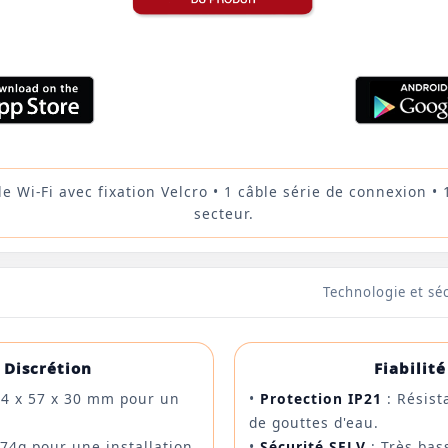
 Wi-Fi avec fixation Velcro • 1 câble série de connexion •
secteur.
Technologie et séc
 Discrétion
Fiabilit
4 x 57 x 30 mm pour un
•
Protection IP21
: Résist
de gouttes d'eau.
74g pour une installation
•
Sécurité SELV
: Très bas