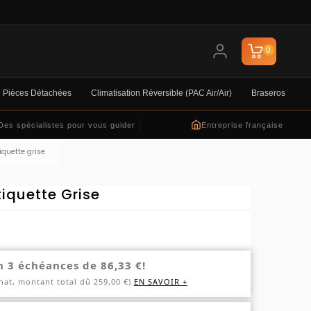
0
Pièces Détachées
Climatisation Réversible (PAC Air/air)
Braseros
Des spécialistes pour vous guider
Entreprise française
iquette grise
tiquette Grise
n 3 échéances de 86,33 €!
hat, montant total dû 259,00 €)
EN SAVOIR +