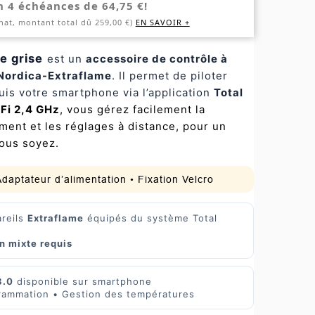
n 4 échéances de 64,75 €!
hat, montant total dû 259,00 €)
EN SAVOIR +
e grise
est un
accessoire de contrôle à
Nordica-Extraflame
. Il permet de piloter
uis votre smartphone via l’application
Total
Fi 2,4 GHz
, vous gérez facilement la
ment et les réglages à distance, pour un
vous soyez.
Adaptateur d’alimentation • Fixation Velcro
areils
Extraflame
équipés du système Total
n mixte requis
3.0
disponible sur smartphone
grammation • Gestion des températures