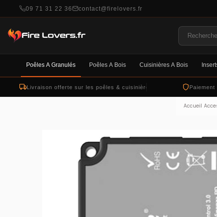
09 71 31 22 36
contact@firelovers.fr
Poêles À Granulés
Poêles À Bois
Cuisinières À Bois
Insert
Livraison offerte sur les poêles & cuisinières
Paiement
Accueil
Acce