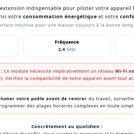
'extension indispensable pour piloter votre appareil 
nsi votre
consommation énergétique
et votre
confo
erface intuitive pour une maison toujours à la bonne temp
Fréquence
2,4
GHz
:
Ce module nécessite impérativement un réseau
Wi-Fi n
). Vérifiez la compatibilité de votre appareil avant tout ac
llumer votre poêle avant de rentrer
du travail, surveill
rogrammer des plages horaires complexes en toute simpli
Concrètement au quotidien :
 l'écran du poêle. Vous ajustez la puissance et la tempé