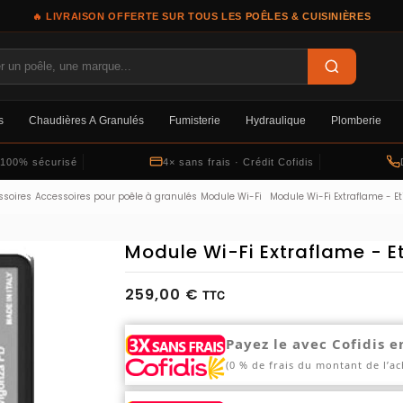
🔥 LIVRAISON OFFERTE SUR TOUS LES POÊLES & CUISINIÈRES
s
Chaudières À Granulés
Fumisterie
Hydraulique
Plomberie
 100% sécurisé
4× sans frais · Crédit Cofidis
ssoires
Accessoires pour poêle à granulés
Module Wi-Fi
Module Wi-Fi Extraflame - Et
Module Wi-Fi Extraflame - E
259,00 €
TTC
Payez le avec Cofidis e
(0 % de frais du montant de l’ac