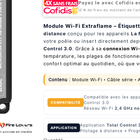
Payez le avec Cofidis e
(0 % de frais du montant de l’ac
Module Wi-Fi Extraflame – Étiquett
distance
conçu pour les appareils
La 
votre poêle ou insert directement dep
Control 3.0
.
Grâce à sa
connexion Wi-
température, les plages de fonctionne
confort optimal au quotidien, où que 
Contenu :
Module Wi-Fi • Câble série • 
Compatible avec les app
Control 3.0
COMPATIBILITÉ
Réseau Wi-Fi
2,4 GHz no
Application
Total Control 
search
APPLICATION
Pilotage à distance • Pro