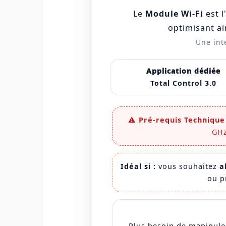
Le
Module Wi-Fi
est l
optimisant ai
Une int
Application dédiée
Total Control 3.0
⚠️ Pré-requis Technique 
GHz
Idéal si :
vous souhaitez
a
ou p
Plus besoin de manipuler