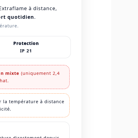
Extraflame à distance,
rt quotidien
.
érature.
Protection
IP 21
on mixte
(uniquement 2,4
hat.
er la température à distance
cité.
rature directement depuis