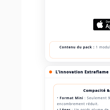
Contenu du pack :
1 module
L'innovation Extraflame
Compacité &
•
Format Mini
: Seulement 9
encombrement réduit.
•
Léger
: Un poids plume de 