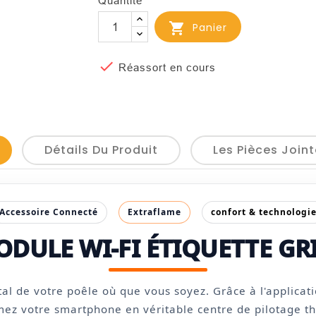
Quantité

Panier

Réassort en cours
Détails Du Produit
Les Pièces Join
Accessoire Connecté
Extraflame
confort & technologi
DULE WI-FI ÉTIQUETTE GR
tal de votre poêle où que vous soyez. Grâce à l'applicat
mez votre smartphone en véritable centre de pilotage t