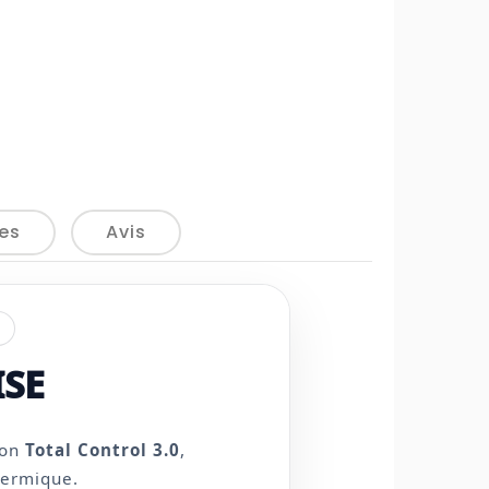
tes
Avis
e
ISE
ion
Total Control 3.0
,
hermique.