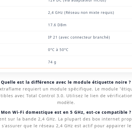
12V DC (via adaptateur inclus)
2,4 GHz (Réseau non mixte requis)
17.6 DBm
IP 21 (avec connecteur branché)
0°C à 50°C
74 g
Quelle est la différence avec le module étiquette noire ?
traflame requiert un module spécifique. Le module "étiqu
bles avec Total Control 3.0. Utilisez le lien de vérificati
modèle.
Mon Wi-Fi domestique est en 5 GHz, est-ce compatible ?
nt sur la bande 2,4 GHz. La plupart des box internet pro
e s'assurer que le réseau 2,4 GHz est actif pour appairer l