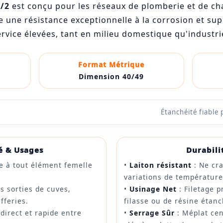
/2
est conçu pour les réseaux de plomberie et de ch
e une résistance exceptionnelle à la corrosion et su
ervice élevées, tant en milieu domestique qu'industrie
Format Métrique
Dimension 40/49
Étanchéité fiable 
é & Usages
Durabili
e à tout élément femelle
•
Laiton résistant
: Ne cra
variations de température
es sorties de cuves,
•
Usinage Net
: Filetage p
fferies.
filasse ou de résine étanc
direct et rapide entre
•
Serrage Sûr
: Méplat cen