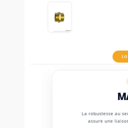
La
M
La robustesse au se
assure une liaiso