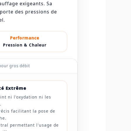
auffage exigeants. Sa
pporte des pressions de
l.
Performance
Pression & Chaleur
pour gros débit
té Extrême
int ni l'oxydation ni les
.
récis facilitant la pose de
he.
tral permettant l'usage de