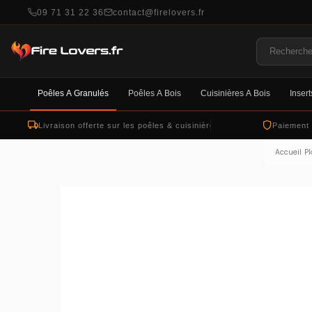
09 71 31 22 36
contact@firelovers.fr
Poêles À Granulés
Poêles À Bois
Cuisinières À Bois
Insert
Livraison offerte sur les poêles & cuisinières
Paiement
Accueil
Pl