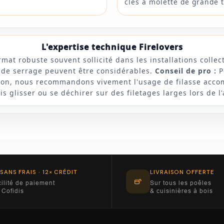
clés à molette de grande t
L'expertise technique Firelovers
mat robuste souvent sollicité dans les installations collect
s de serrage peuvent être considérables.
Conseil de pro :
P
ction, nous recommandons vivement l'usage de filasse acco
ois glisser ou se déchirer sur des filetages larges lors de l
 SANS FRAIS · 12× CRÉDIT
LIVRAISON OFFERTE
ilité de paiement
Sur tous les poêles
 Cofidis
& cuisinières à bois