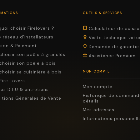
RMATIONS
OUTILS & SERVICES
uoi choisir Firelovers ?
Calculateur de puiss
 réseau d'installateurs
Visite technique virtu
aison & Paiement
Demande de garantie
choisir son poêle à granulés
Assistance Premium
choisir son poêle à bois
choisir sa cuisinière à bois
MON COMPTE
Fire Lovers
Mon compte
es D.T.U & entretiens
Historique de command
itions Générales de Vente
détails
Mes adresses
Informations personnell