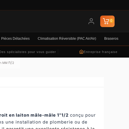
0
Pièces Détachées
Climatisation Réversible (PAC Air/air)
Braseros
Des spécialistes pour vous guider
Entreprise française
 MM 1"1/2
roit en laiton mâle-mâle 1"1/2
conçu pour
s une installation de plomberie ou de
, il garantit une excellente résistance à la