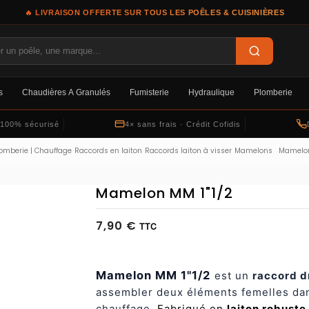
🔥 LIVRAISON OFFERTE SUR TOUS LES POÊLES & CUISINIÈRES
s
Chaudières À Granulés
Fumisterie
Hydraulique
Plomberie
 100% sécurisé
4× sans frais · Crédit Cofidis
omberie | Chauffage
Raccords en laiton
Raccords laiton à visser
Mamelons
Mamelon
Mamelon MM 1"1/2
7,90 €
TTC
Mamelon MM 1"1/2
est un
raccord d
assembler deux éléments femelles dan
chauffage.
Fabriqué en
laiton robuste