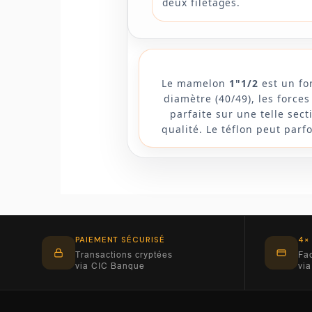
deux filetages.
Le mamelon
1"1/2
est un for
diamètre (40/49), les force
parfaite sur une telle se
qualité. Le téflon peut parf
PAIEMENT SÉCURISÉ
4×
Transactions cryptées
Fac
via CIC Banque
via