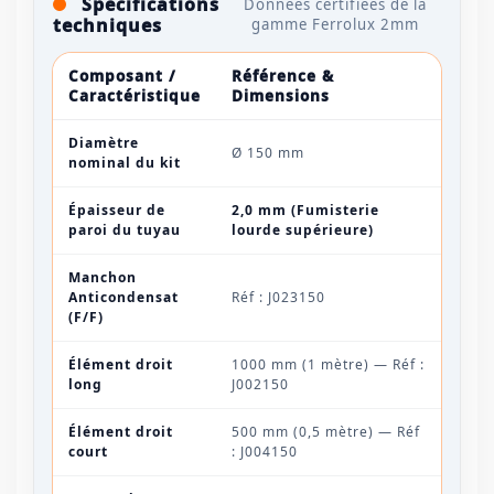
Spécifications
Données certifiées de la
techniques
gamme Ferrolux 2mm
Composant /
Référence &
Caractéristique
Dimensions
Diamètre
Ø 150 mm
nominal du kit
Épaisseur de
2,0 mm (Fumisterie
paroi du tuyau
lourde supérieure)
Manchon
Anticondensat
Réf : J023150
(F/F)
Élément droit
1000 mm (1 mètre) — Réf :
long
J002150
Élément droit
500 mm (0,5 mètre) — Réf
court
: J004150