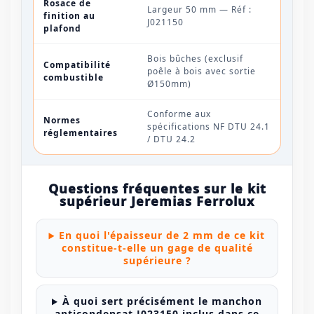
Rosace de
Largeur 50 mm — Réf :
finition au
J021150
plafond
Bois bûches (exclusif
Compatibilité
poêle à bois avec sortie
combustible
Ø150mm)
Conforme aux
Normes
spécifications NF DTU 24.1
réglementaires
/ DTU 24.2
Questions fréquentes sur le kit
supérieur Jeremias Ferrolux
En quoi l'épaisseur de 2 mm de ce kit
constitue-t-elle un gage de qualité
supérieure ?
À quoi sert précisément le manchon
anticondensat J023150 inclus dans ce