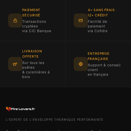
PAIEMENT
4× SANS FRAIS ·
SÉCURISÉ
12× CRÉDIT
Transactions
Facilité de
cryptées
paiement
via CIC Banque
via Cofidis
LIVRAISON
ENTREPRISE
OFFERTE
FRANÇAISE
Sur tous les
Support & conseil
poêles
client
& cuisinières à
en français
bois
L’EXPERT DE L’ENVELOPPE THERMIQUE PERFORMANTE