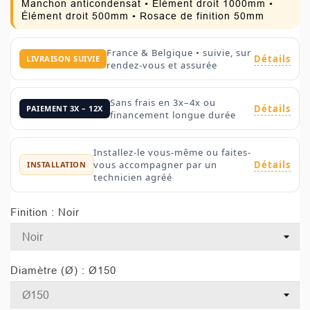
Manchon anticondensat • Élément droit 1000mm •
Élément droit 500mm • Rosace de finition 50mm
France & Belgique • suivie, sur
Détails
LIVRAISON SUIVIE
rendez-vous et assurée
Sans frais en 3x–4x ou
Détails
PAIEMENT 3X – 12X
financement longue durée
Installez-le vous-même ou faites-
Détails
vous accompagner par un
INSTALLATION
technicien agréé
Finition : Noir
Diamètre (Ø) : Ø150