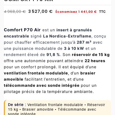
3 527,00 €
4 968,00 €
Économisez 1 441,00 €
TTC
Comfort P70 Air
est un
insert à granulés
encastrable
signé
La Nordica-Extraflame
, conçu
pour chauffer efficacement jusqu’à
287 m³
avec
une puissance modulable de
3 à 10 kW
et un
rendement élevé de
91,8 %
.
Son
réservoir de 15 kg
offre une autonomie pouvant atteindre
22 heures
pour un confort prolongé. Il est équipé d’une
ventilation frontale modulable
, d’un
brasier
amovible
facilitant l’entretien, et d’une
télécommande avec sonde intégrée
pour un
pilotage précis de la température ambiante.
De série :
Ventilation frontale modulable • Réservoir
15 kg • Brasier amovible • Télécommande avec
sonde intégrée