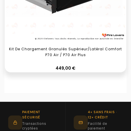
Kit De Chargement Granulés Supérieur/latéral Comfort
P70 Air / P70 Air Plus
Prix
449,00 €
PAIEMENT
4× SANS FRAIS ·
SÉCURISÉ
12× CRÉDIT
Transactions
Facilité de
cryptées
paiement