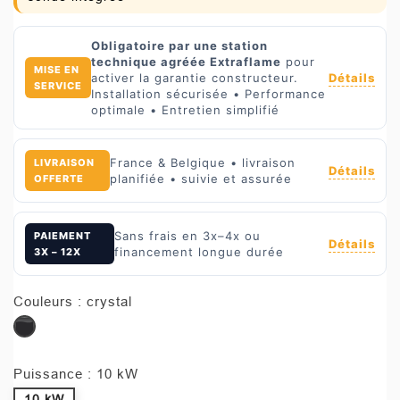
Obligatoire par une station
technique agréée Extraflame
pour
MISE EN
Détails
activer la garantie constructeur.
SERVICE
Installation sécurisée • Performance
optimale • Entretien simplifié
France & Belgique • livraison
LIVRAISON
Détails
planifiée • suivie et assurée
OFFERTE
Sans frais en 3x–4x ou
PAIEMENT
Détails
financement longue durée
3X – 12X
Couleurs : crystal
crystal
Puissance : 10 kW
10 kW