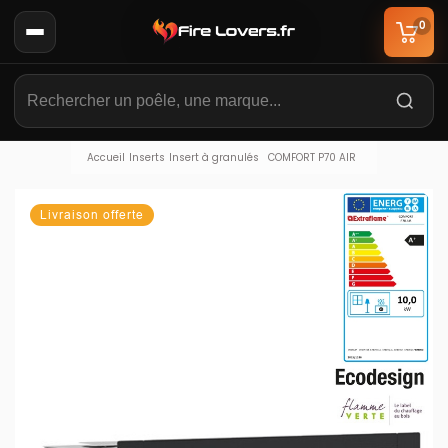
0
Accueil
Inserts
Insert à granulés
COMFORT P70 AIR
Livraison offerte