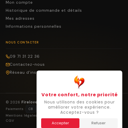
Mon compte
Historique de commande et détails
Mes adresses
Informations personnelles
NOUS CONTACTER
09 71 31 22 36
Contactez-nous
Réseau d'installateurs
Votre confort, notre priorité
Nous utilisons des cookies pour
© 2026
Firelovers
— Tous droits réservés.
améliorer votre expérience.
Paiements :
CB
Visa
Mastercard
Cofidis
Virement
Acceptez-vous ?
Mentions légales
Confidentialité
Cookies
Droit de rétractation
CGV
Accepter
Refuser