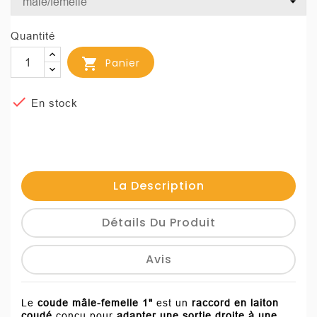
Quantité

Panier

En stock
La Description
Détails Du Produit
Avis
Le
coude mâle-femelle 1
"
est un
raccord en laiton
coudé
conçu pour
adapter une sortie droite à une