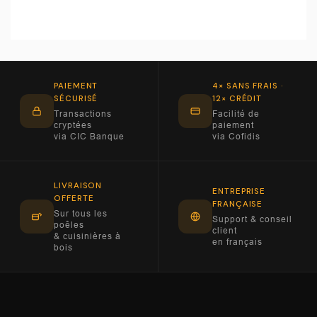
PAIEMENT
4× SANS FRAIS ·
SÉCURISÉ
12× CRÉDIT
Transactions
Facilité de
cryptées
paiement
via CIC Banque
via Cofidis
LIVRAISON
ENTREPRISE
OFFERTE
FRANÇAISE
Sur tous les
Support & conseil
poêles
client
& cuisinières à
en français
bois