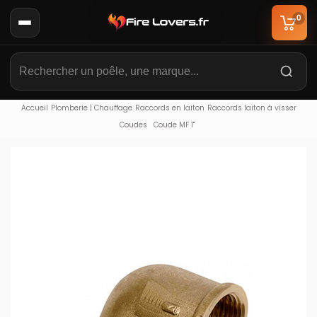
0
Accueil
Plomberie | Chauffage
Raccords en laiton
Raccords laiton à visser
Coudes
Coude MF 1"