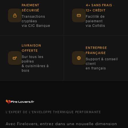
PAIEMENT
4× SANS FRAIS ·
SÉCURISÉ
12× CRÉDIT
Transactions
Facilité de
cryptées
paiement
via CIC Banque
via Cofidis
LIVRAISON
ENTREPRISE
OFFERTE
FRANÇAISE
Sur tous les
Support & conseil
poêles
client
& cuisinières à
en français
bois
L’EXPERT DE L’ENVELOPPE THERMIQUE PERFORMANTE
Avec Firelovers, entrez dans une nouvelle dimension