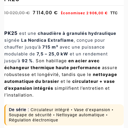
7 114,00 €
10 020,00 €
Économisez 2 906,00 €
TTC
PK25
est une
chaudière à granulés hydraulique
signée
La Nordica Extraflame
, conçue pour
chauffer jusqu’à
715 m³
avec une puissance
modulable de
7,5 – 25,0 kW
et un rendement
jusqu’à
92 %
.
Son habillage
en acier avec
échangeur thermique haute performance
assure
robustesse et longévité, tandis que le
nettoyage
automatique du brasier
et le
circulateur + vase
d’expansion intégrés
simplifient l’entretien et
l’installation.
De série :
Circulateur intégré • Vase d’expansion •
Soupape de sécurité • Nettoyage automatique •
Régulation électronique