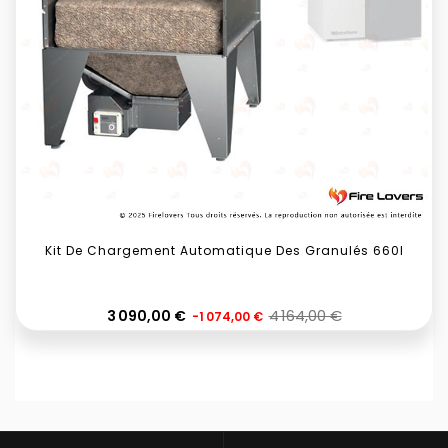
Kit De Chargement Automatique Des Granulés 660l
Prix
4 164,00 €
Prix
3 090,00 €
-1 074,00 €
habituel