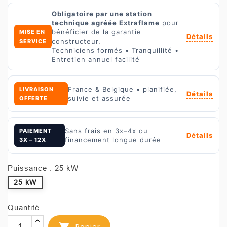
Obligatoire par une station
technique agréée Extraflame
pour
bénéficier de la garantie
MISE EN
Détails
constructeur.
SERVICE
Techniciens formés • Tranquillité •
Entretien annuel facilité
France & Belgique • planifiée,
LIVRAISON
Détails
suivie et assurée
OFFERTE
Sans frais en 3x–4x ou
PAIEMENT
Détails
financement longue durée
3X – 12X
Puissance : 25 kW
25 kW
Quantité