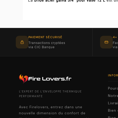
La
bride acier galva 3/4" pour vase 12 L
est un
PAIEMENT SÉCURISÉ
4×
Transactions cryptées
Fac
via CIC Banque
via
INFO
Pourq
L’EXPERT DE L’ENVELOPPE THERMIQUE
Notre
PERFORMANTE
Livr
Avec Firelovers, entrez dans une
Bien 
nouvelle dimension du confort de
Bien 