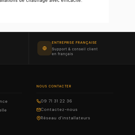
llations de chauffage avec efficacité.
ENTREPRISE FRANÇAISE
Support & conseil client
en français
NOUS CONTACTER
09 71 31 22 36
ance
Contactez-nous
elle
Réseau d'installateurs