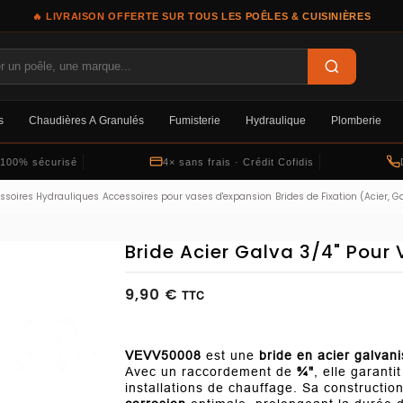
🔥 LIVRAISON OFFERTE SUR TOUS LES POÊLES & CUISINIÈRES
s
Chaudières À Granulés
Fumisterie
Hydraulique
Plomberie
 100% sécurisé
4× sans frais · Crédit Cofidis
ssoires Hydrauliques
Accessoires pour vases d'expansion
Brides de Fixation (Acier, G
Bride Acier Galva 3/4" Pour 
9,90 €
TTC
VEVV50008
est une
bride en acier galvan
Avec un raccordement de
¾"
, elle garanti
installations de chauffage. Sa constructio