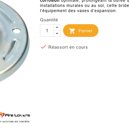
corrosion
optimale, prolongeant la durée d
installations murales ou au sol, cette brid
l’équipement des vases d’expansion.
Quantité

Panier

Réassort en cours
search