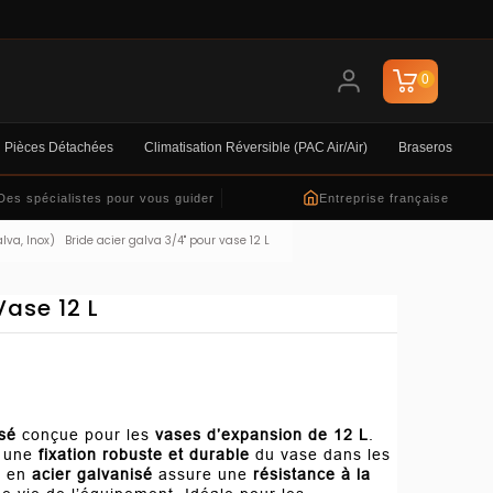
0
Pièces Détachées
Climatisation Réversible (PAC Air/air)
Braseros
Des spécialistes pour vous guider
Entreprise française
alva, Inox)
Bride acier galva 3/4" pour vase 12 L
Vase 12 L
isé
conçue pour les
vases d’expansion de 12 L
.
t une
fixation robuste et durable
du vase dans les
n en
acier galvanisé
assure une
résistance à la