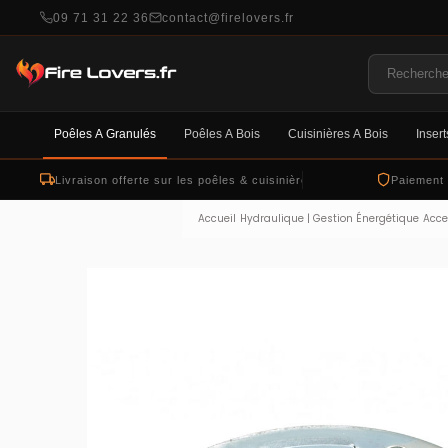
09 71 31 22 36
contact@firelovers.fr
Poêles À Granulés
Poêles À Bois
Cuisinières À Bois
Insert
Livraison offerte sur les poêles & cuisinières
Paiement
Accueil
Hydraulique | Gestion Énergétique
Acce