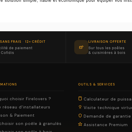
e solution simple, fiable et économique pour équiper vos insta
 SANS FRAIS · 12× CRÉDIT
LIVRAISON OFFERTE
ilité de paiement
Sur tous les poêles
 Cofidis
& cuisinières à bois
RMATIONS
OUTILS & SERVICES
uoi choisir Firelovers ?
Calculateur de puiss
 réseau d'installateurs
Visite technique virtu
aison & Paiement
Demande de garantie
choisir son poêle à granulés
Assistance Premium
choisir son poêle à bois