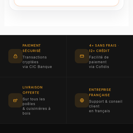
PAIEMENT
4× SANS FRAIS ·
SÉCURISÉ
12× CRÉDIT
Transactions
Facilité de
cryptées
paiement
via CIC Banque
via Cofidis
LIVRAISON
ENTREPRISE
OFFERTE
FRANÇAISE
Sur tous les
Support & conseil
poêles
client
& cuisinières à
en français
bois