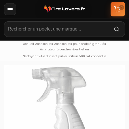
0
Accueil
Accessoires
Accessoires pour poêle à granulés
Aspirateur à cendres & entretien
Nettoyant vitre d'insert pulvérisateur 500 mL concentré