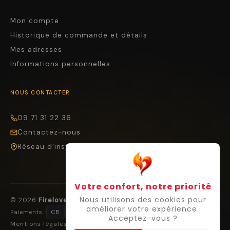
Mon compte
Historique de commande et détails
Mes adresses
Informations personnelles
NOUS CONTACTER
09 71 31 22 36
Contactez-nous
Réseau d'installateurs
Votre confort, notre priorité
Nous utilisons des cookies pour
© 2026
Firelovers
— Tous droits réservés.
améliorer votre expérience.
Paiements :
CB
Visa
Mastercard
Cofidis
Virement
Acceptez-vous ?
Mentions légales
Confidentialité
Cookies
Droit de rétractation