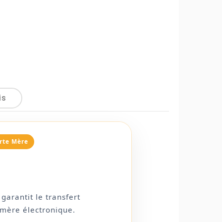
is
rte Mère
arantit le transfert
 mère électronique.