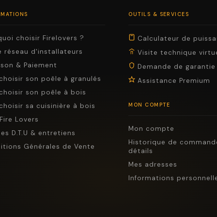
RMATIONS
OUTILS & SERVICES
uoi choisir Firelovers ?
Calculateur de puiss
 réseau d'installateurs
Visite technique virtu
aison & Paiement
Demande de garantie
choisir son poêle à granulés
Assistance Premium
choisir son poêle à bois
choisir sa cuisinière à bois
MON COMPTE
Fire Lovers
Mon compte
es D.T.U & entretiens
Historique de command
itions Générales de Vente
détails
Mes adresses
Informations personnell