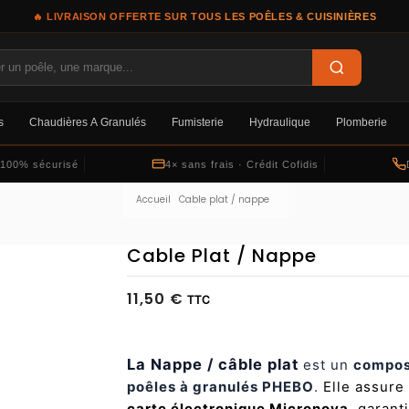
🔥 LIVRAISON OFFERTE SUR TOUS LES POÊLES & CUISINIÈRES
s
Chaudières À Granulés
Fumisterie
Hydraulique
Plomberie
 100% sécurisé
4× sans frais · Crédit Cofidis
Accueil
Cable plat / nappe
Cable Plat / Nappe
11,50 €
TTC
La Nappe / câble plat
est un
composa
poêles à granulés PHEBO
.
Elle assure
carte électronique Micronova
, garan