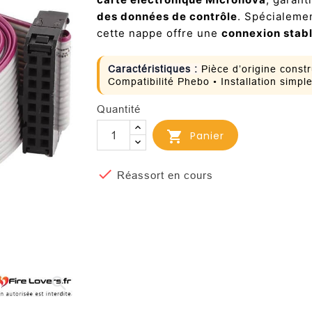
des données de contrôle
. Spécialeme
cette nappe offre une
connexion stabl
Caractéristiques :
Pièce d’origine const
Compatibilité Phebo • Installation simpl
Quantité

Panier

Réassort en cours
search