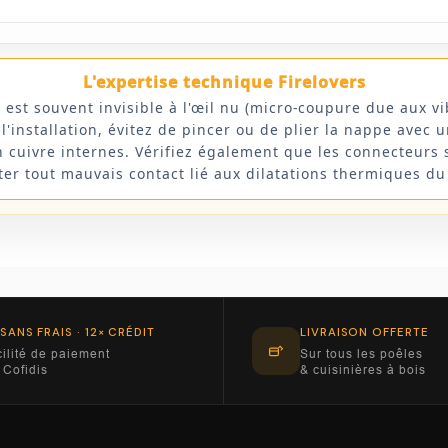
L'expertise technique Firelovers
 souvent invisible à l'œil nu (micro-coupure due aux vib
l'installation, évitez de pincer ou de plier la nappe avec u
en cuivre internes. Vérifiez également que les connecteurs
viter tout mauvais contact lié aux dilatations thermiques d
 SANS FRAIS · 12× CRÉDIT
LIVRAISON OFFERTE
ilité de paiement
Sur tous les poêles
 Cofidis
& cuisinières à bois