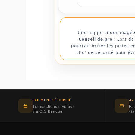
Une nappe endommagée est
Conseil de pro :
Lors de 
pourrait briser les pistes 
"clic" de sécurité pour é
PAIEMENT SÉCURISÉ
4×
Transactions cryptées
Fac
via CIC Banque
via