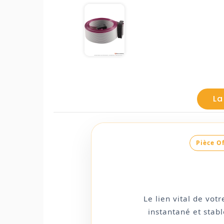
La
Pièce Of
Le lien vital de vo
instantané et stab