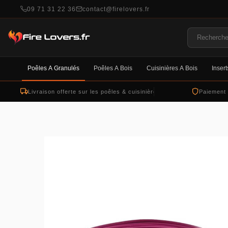
09 71 31 22 36
contact@firelovers.fr
Poêles À Granulés
Poêles À Bois
Cuisinières À Bois
Insert
Livraison offerte sur les poêles & cuisinières
Paiement