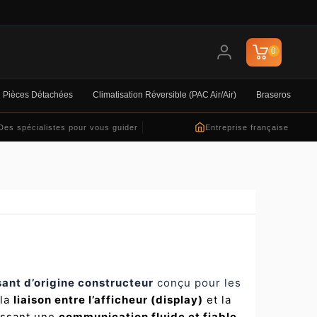
0
Pièces Détachées
Climatisation Réversible (PAC Air/air)
Braseros
Des spécialistes pour vous guider
Entreprise française
nt d’origine constructeur
conçu pour les
 la
liaison entre l’afficheur (display)
et la
tissant une
communication fluide et fiable